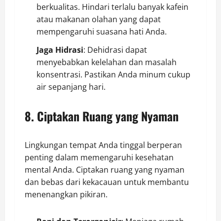
berkualitas. Hindari terlalu banyak kafein
atau makanan olahan yang dapat
mempengaruhi suasana hati Anda.
Jaga Hidrasi
: Dehidrasi dapat
menyebabkan kelelahan dan masalah
konsentrasi. Pastikan Anda minum cukup
air sepanjang hari.
8. Ciptakan Ruang yang Nyaman
Lingkungan tempat Anda tinggal berperan
penting dalam memengaruhi kesehatan
mental Anda. Ciptakan ruang yang nyaman
dan bebas dari kekacauan untuk membantu
menenangkan pikiran.