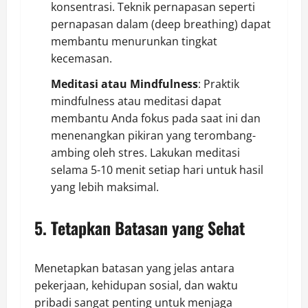
konsentrasi. Teknik pernapasan seperti
pernapasan dalam (deep breathing) dapat
membantu menurunkan tingkat
kecemasan.
Meditasi atau Mindfulness
: Praktik
mindfulness atau meditasi dapat
membantu Anda fokus pada saat ini dan
menenangkan pikiran yang terombang-
ambing oleh stres. Lakukan meditasi
selama 5-10 menit setiap hari untuk hasil
yang lebih maksimal.
5. Tetapkan Batasan yang Sehat
Menetapkan batasan yang jelas antara
pekerjaan, kehidupan sosial, dan waktu
pribadi sangat penting untuk menjaga