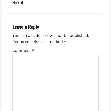
t
Efektif
n
a
Leave a Reply
v
Your email address will not be published.
Required fields are marked
*
i
Comment
*
g
a
t
i
o
n