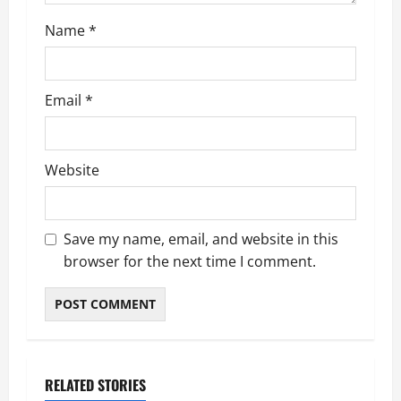
Name
*
Email
*
Website
Save my name, email, and website in this
browser for the next time I comment.
RELATED STORIES
Uncategorized