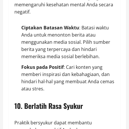
memengaruhi kesehatan mental Anda secara
negatif.
Ciptakan Batasan Waktu
: Batasi waktu
Anda untuk menonton berita atau
menggunakan media sosial. Pilih sumber
berita yang terpercaya dan hindari
memeriksa media sosial berlebihan.
Fokus pada Positif
: Cari konten yang
memberi inspirasi dan kebahagiaan, dan
hindari hal-hal yang membuat Anda cemas
atau stres.
10. Berlatih Rasa Syukur
Praktik bersyukur dapat membantu