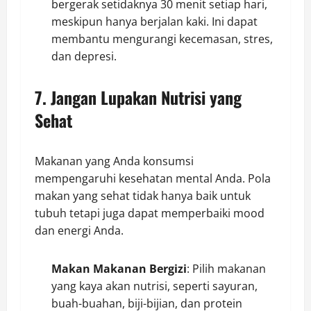
bergerak setidaknya 30 menit setiap hari,
meskipun hanya berjalan kaki. Ini dapat
membantu mengurangi kecemasan, stres,
dan depresi.
7. Jangan Lupakan Nutrisi yang
Sehat
Makanan yang Anda konsumsi
mempengaruhi kesehatan mental Anda. Pola
makan yang sehat tidak hanya baik untuk
tubuh tetapi juga dapat memperbaiki mood
dan energi Anda.
Makan Makanan Bergizi
: Pilih makanan
yang kaya akan nutrisi, seperti sayuran,
buah-buahan, biji-bijian, dan protein