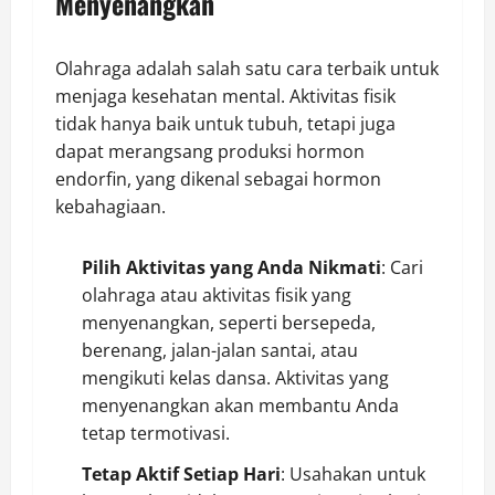
Menyenangkan
Olahraga adalah salah satu cara terbaik untuk
menjaga kesehatan mental. Aktivitas fisik
tidak hanya baik untuk tubuh, tetapi juga
dapat merangsang produksi hormon
endorfin, yang dikenal sebagai hormon
kebahagiaan.
Pilih Aktivitas yang Anda Nikmati
: Cari
olahraga atau aktivitas fisik yang
menyenangkan, seperti bersepeda,
berenang, jalan-jalan santai, atau
mengikuti kelas dansa. Aktivitas yang
menyenangkan akan membantu Anda
tetap termotivasi.
Tetap Aktif Setiap Hari
: Usahakan untuk