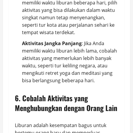
memiliki waktu liburan beberapa hari, pilih
aktivitas yang bisa dilakukan dalam waktu
singkat namun tetap menyenangkan,
seperti tur kota atau perjalanan sehari ke
tempat wisata terdekat.
Aktivitas Jangka Panjang
: Jika Anda
memiliki waktu liburan lebih lama, cobalah
aktivitas yang memerlukan lebih banyak
waktu, seperti tur keliling negara, atau
mengikuti retret yoga dan meditasi yang
bisa berlangsung beberapa hari.
6. Cobalah Aktivitas yang
Menghubungkan dengan Orang Lain
Liburan adalah kesempatan bagus untuk
bertemu orang baru dan memperluas