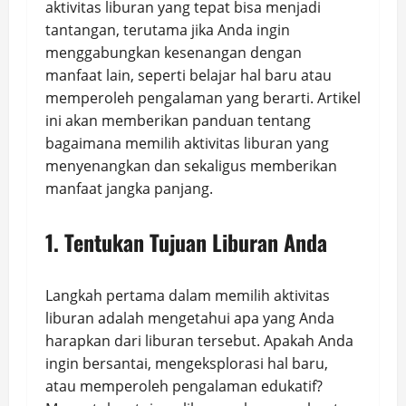
aktivitas liburan yang tepat bisa menjadi
tantangan, terutama jika Anda ingin
menggabungkan kesenangan dengan
manfaat lain, seperti belajar hal baru atau
memperoleh pengalaman yang berarti. Artikel
ini akan memberikan panduan tentang
bagaimana memilih aktivitas liburan yang
menyenangkan dan sekaligus memberikan
manfaat jangka panjang.
1. Tentukan Tujuan Liburan Anda
Langkah pertama dalam memilih aktivitas
liburan adalah mengetahui apa yang Anda
harapkan dari liburan tersebut. Apakah Anda
ingin bersantai, mengeksplorasi hal baru,
atau memperoleh pengalaman edukatif?