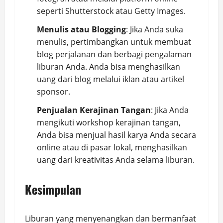
seperti Shutterstock atau Getty Images.
Menulis atau Blogging
: Jika Anda suka
menulis, pertimbangkan untuk membuat
blog perjalanan dan berbagi pengalaman
liburan Anda. Anda bisa menghasilkan
uang dari blog melalui iklan atau artikel
sponsor.
Penjualan Kerajinan Tangan
: Jika Anda
mengikuti workshop kerajinan tangan,
Anda bisa menjual hasil karya Anda secara
online atau di pasar lokal, menghasilkan
uang dari kreativitas Anda selama liburan.
Kesimpulan
Liburan yang menyenangkan dan bermanfaat