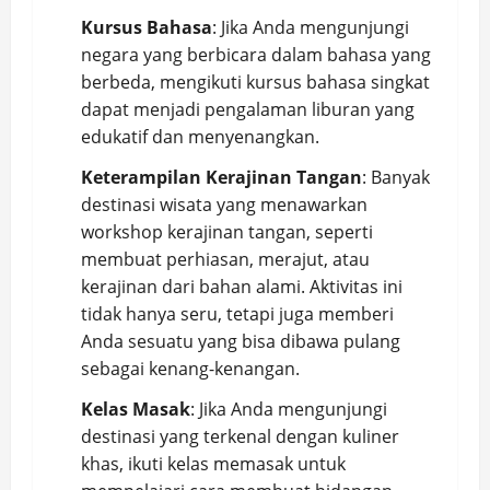
Kursus Bahasa
: Jika Anda mengunjungi
negara yang berbicara dalam bahasa yang
berbeda, mengikuti kursus bahasa singkat
dapat menjadi pengalaman liburan yang
edukatif dan menyenangkan.
Keterampilan Kerajinan Tangan
: Banyak
destinasi wisata yang menawarkan
workshop kerajinan tangan, seperti
membuat perhiasan, merajut, atau
kerajinan dari bahan alami. Aktivitas ini
tidak hanya seru, tetapi juga memberi
Anda sesuatu yang bisa dibawa pulang
sebagai kenang-kenangan.
Kelas Masak
: Jika Anda mengunjungi
destinasi yang terkenal dengan kuliner
khas, ikuti kelas memasak untuk