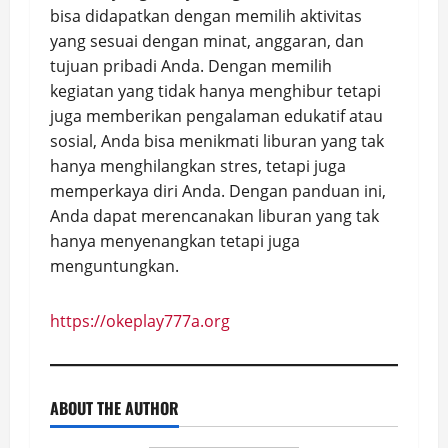
bisa didapatkan dengan memilih aktivitas
yang sesuai dengan minat, anggaran, dan
tujuan pribadi Anda. Dengan memilih
kegiatan yang tidak hanya menghibur tetapi
juga memberikan pengalaman edukatif atau
sosial, Anda bisa menikmati liburan yang tak
hanya menghilangkan stres, tetapi juga
memperkaya diri Anda. Dengan panduan ini,
Anda dapat merencanakan liburan yang tak
hanya menyenangkan tetapi juga
menguntungkan.
https://okeplay777a.org
ABOUT THE AUTHOR