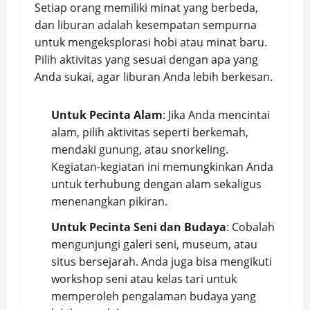
Setiap orang memiliki minat yang berbeda,
dan liburan adalah kesempatan sempurna
untuk mengeksplorasi hobi atau minat baru.
Pilih aktivitas yang sesuai dengan apa yang
Anda sukai, agar liburan Anda lebih berkesan.
Untuk Pecinta Alam
: Jika Anda mencintai
alam, pilih aktivitas seperti berkemah,
mendaki gunung, atau snorkeling.
Kegiatan-kegiatan ini memungkinkan Anda
untuk terhubung dengan alam sekaligus
menenangkan pikiran.
Untuk Pecinta Seni dan Budaya
: Cobalah
mengunjungi galeri seni, museum, atau
situs bersejarah. Anda juga bisa mengikuti
workshop seni atau kelas tari untuk
memperoleh pengalaman budaya yang