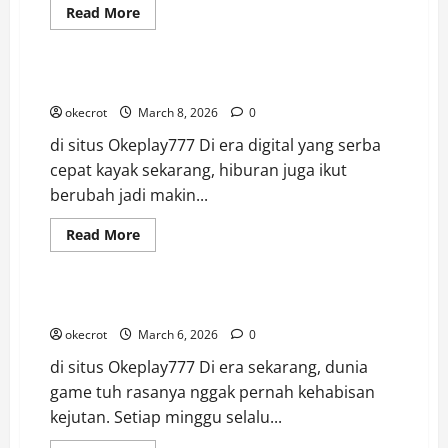
Read
Read More
more
Uncategorized
about
Game
Viral
yang
Spin Santai Tapi Hoki Nyangkut
Lagi
Trending
okecrot
March 8, 2026
0
di
Gaming
di situs Okeplay777 Di era digital yang serba
cepat kayak sekarang, hiburan juga ikut
berubah jadi makin...
Read
Read More
more
Uncategorized
about
Spin
Santai
Tapi
Game Viral Terbaru
Hoki
Nyangkut
okecrot
March 6, 2026
0
di situs Okeplay777 Di era sekarang, dunia
game tuh rasanya nggak pernah kehabisan
kejutan. Setiap minggu selalu...