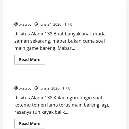
Uncategorized
Mabar Santuy Tapi Tetap Maksimal
okecrot
June 24, 2026
0
di situs Aladin138 Buat banyak anak muda
zaman sekarang, mabar bukan cuma soal
main game bareng. Mabar...
Read
Read More
more
Uncategorized
about
Mabar
Santuy
Tapi
Main Bareng Temen Lama Auto Seru
Tetap
Maksimal
okecrot
June 2, 2026
0
di situs Aladin138 Kalau ngomongin soal
ketemu temen lama terus main bareng lagi,
rasanya tuh kayak balik...
Read
Read More
more