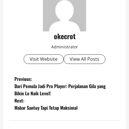
okecrot
Administrator
Visit Website
View All Posts
P
Previous:
Dari Pemula Jadi Pro Player: Perjalanan Gila yang
o
Bikin Lo Naik Level!
Next:
s
Mabar Santuy Tapi Tetap Maksimal
t