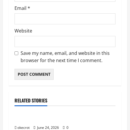
Email
*
Website
Save my name, email, and website in this
browser for the next time I comment.
RELATED STORIES
Uncategorized
Mabar Santuy Tapi Tetap Maksimal
okecrot
June 24, 2026
0
Uncategorized