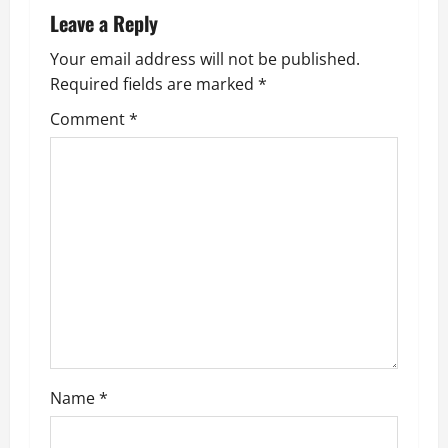
n
Leave a Reply
a
Your email address will not be published.
v
Required fields are marked
*
i
Comment
*
g
a
t
i
o
n
Name
*