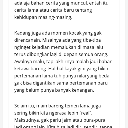
ada aja bahan cerita yang muncul, entah itu
cerita lama atau cerita baru tentang
kehidupan masing-masing.
Kadang juga ada momen kocak yang gak
direncanain. Misalnya ada yang tiba-tiba
nginget kejadian memalukan di masa lalu
terus dibongkar lagi di depan semua orang.
Awalnya malu, tapi akhirnya malah jadi bahan
ketawa bareng. Hal-hal kayak gini yang bikin
pertemanan lama tuh punya nilai yang beda,
gak bisa digantikan sama pertemanan baru
yang belum punya banyak kenangan.
Selain itu, main bareng temen lama juga
sering bikin kita ngerasa lebih “real”.
Maksudnya, gak perlu jaim atau pura-pura
jadi orang lain. Kita bisa jadi diri sendiri tanpa