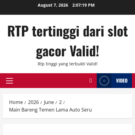
Skip
August 7, 2026
2:07:19 PM
to
content
RTP tertinggi dari slot
gacor Valid!
Rtp tinggi yang terbukti Valid!
VIDEO
Primary
Menu
Home
2026
June
2
Main Bareng Temen Lama Auto Seru