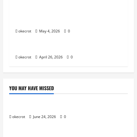
Dari Pemula Jadi Pro Player: Perjalanan Gila
yang Bikin Lo Naik Level!
okecrot
May 4, 2026
0
Uncategorized
Game Online Lagi Trending Parah
okecrot
April 26, 2026
0
YOU MAY HAVE MISSED
Uncategorized
Mabar Santuy Tapi Tetap Maksimal
okecrot
June 24, 2026
0
Uncategorized
Main Bareng Temen Lama Auto Seru