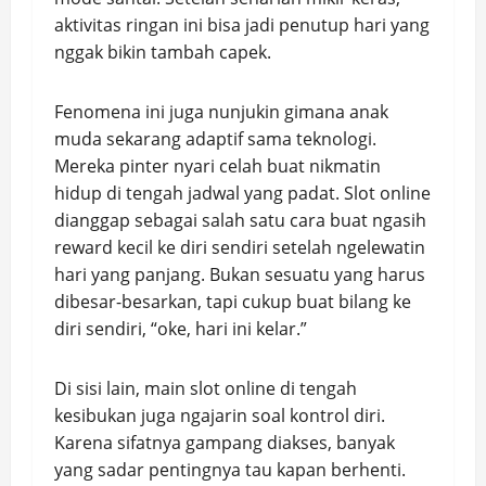
aktivitas ringan ini bisa jadi penutup hari yang
nggak bikin tambah capek.
Fenomena ini juga nunjukin gimana anak
muda sekarang adaptif sama teknologi.
Mereka pinter nyari celah buat nikmatin
hidup di tengah jadwal yang padat. Slot online
dianggap sebagai salah satu cara buat ngasih
reward kecil ke diri sendiri setelah ngelewatin
hari yang panjang. Bukan sesuatu yang harus
dibesar-besarkan, tapi cukup buat bilang ke
diri sendiri, “oke, hari ini kelar.”
Di sisi lain, main slot online di tengah
kesibukan juga ngajarin soal kontrol diri.
Karena sifatnya gampang diakses, banyak
yang sadar pentingnya tau kapan berhenti.