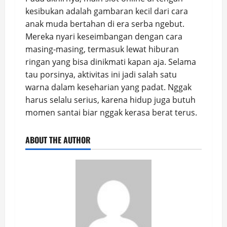
kesibukan adalah gambaran kecil dari cara
anak muda bertahan di era serba ngebut.
Mereka nyari keseimbangan dengan cara
masing-masing, termasuk lewat hiburan
ringan yang bisa dinikmati kapan aja. Selama
tau porsinya, aktivitas ini jadi salah satu
warna dalam keseharian yang padat. Nggak
harus selalu serius, karena hidup juga butuh
momen santai biar nggak kerasa berat terus.
ABOUT THE AUTHOR