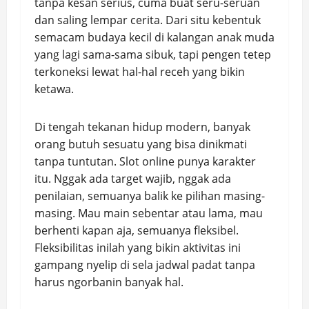
tanpa kesan serius, cuma buat seru-seruan
dan saling lempar cerita. Dari situ kebentuk
semacam budaya kecil di kalangan anak muda
yang lagi sama-sama sibuk, tapi pengen tetep
terkoneksi lewat hal-hal receh yang bikin
ketawa.
Di tengah tekanan hidup modern, banyak
orang butuh sesuatu yang bisa dinikmati
tanpa tuntutan. Slot online punya karakter
itu. Nggak ada target wajib, nggak ada
penilaian, semuanya balik ke pilihan masing-
masing. Mau main sebentar atau lama, mau
berhenti kapan aja, semuanya fleksibel.
Fleksibilitas inilah yang bikin aktivitas ini
gampang nyelip di sela jadwal padat tanpa
harus ngorbanin banyak hal.