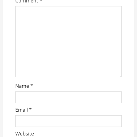
Comment
*
i
g
a
t
i
o
n
Name
*
Email
*
Website