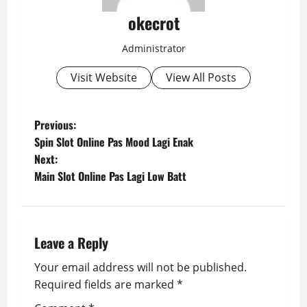
okecrot
Administrator
Visit Website
View All Posts
P
Previous:
Spin Slot Online Pas Mood Lagi Enak
o
Next:
Main Slot Online Pas Lagi Low Batt
s
t
n
Leave a Reply
a
Your email address will not be published.
Required fields are marked
*
v