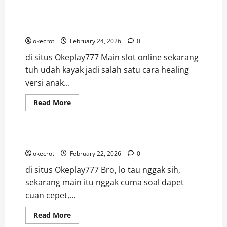
Uncategorized
about
Putar
Slot
Biar
Main Slot Online Tanpa Drama Lebay
Gak
Kaku
okecrot
February 24, 2026
0
di situs Okeplay777 Main slot online sekarang
tuh udah kayak jadi salah satu cara healing
versi anak...
Read
Read More
more
Uncategorized
about
Main
Slot
Online
Slot Online Versi Santuy Abis… Tapi Tanpa Drama
Tanpa
Drama
okecrot
February 22, 2026
0
Lebay
di situs Okeplay777 Bro, lo tau nggak sih,
sekarang main itu nggak cuma soal dapet
cuan cepet,...
Read
Read More
more
Uncategorized