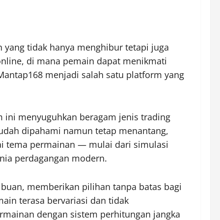
 yang tidak hanya menghibur tetapi juga
 online, di mana pemain dapat menikmati
, Mantap168 menjadi salah satu platform yang
 ini menyuguhkan beragam jenis trading
mudah dipahami namun tetap menantang,
i tema permainan — mulai dari simulasi
 dunia perdagangan modern.
buan, memberikan pilihan tanpa batas bagi
in terasa bervariasi dan tidak
rmainan dengan sistem perhitungan jangka