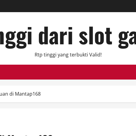
ggi dari slot g
Rtp tinggi yang terbukti Valid!
uan di Mantap168