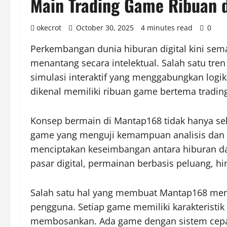
Main Trading Game Ribuan 
okecrot
October 30, 2025
4 minutes read
0
Perkembangan dunia hiburan digital kini sem
menantang secara intelektual. Salah satu tr
simulasi interaktif yang menggabungkan logik
dikenal memiliki ribuan game bertema tradi
Konsep bermain di Mantap168 tidak hanya se
game yang menguji kemampuan analisis dan 
menciptakan keseimbangan antara hiburan da
pasar digital, permainan berbasis peluang, h
Salah satu hal yang membuat Mantap168 meno
pengguna. Setiap game memiliki karakteristi
membosankan. Ada game dengan sistem cepat 