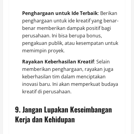
Penghargaan untuk Ide Terbaik
: Berikan
penghargaan untuk ide kreatif yang benar-
benar memberikan dampak positif bagi
perusahaan. Ini bisa berupa bonus,
pengakuan publik, atau kesempatan untuk
memimpin proyek.
Rayakan Keberhasilan Kreatif
: Selain
memberikan penghargaan, rayakan juga
keberhasilan tim dalam menciptakan
inovasi baru. Ini akan memperkuat budaya
kreatif di perusahaan.
9. Jangan Lupakan Keseimbangan
Kerja dan Kehidupan