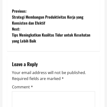
P
Previous:
Strategi Membangun Produktivitas Kerja yang
o
Konsisten dan Efektif
Next:
s
Tips Meningkatkan Kualitas Tidur untuk Kesehatan
t
yang Lebih Baik
n
a
Leave a Reply
v
Your email address will not be published.
Required fields are marked
*
i
Comment
*
g
a