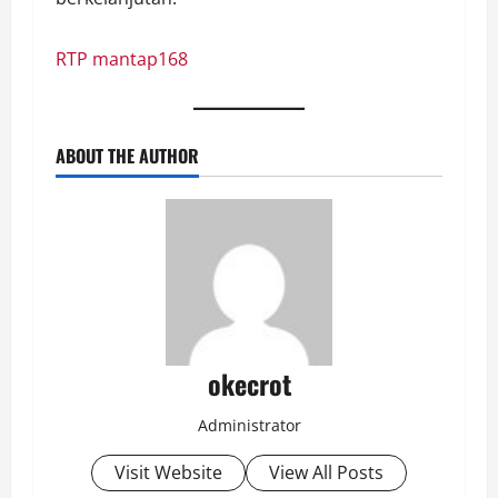
RTP mantap168
ABOUT THE AUTHOR
okecrot
Administrator
Visit Website
View All Posts