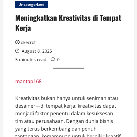
Uncategorized
Meningkatkan Kreativitas di Tempat
Kerja
okecrot
August 8, 2025
5 minutes read
0
mantap168
Kreativitas bukan hanya untuk seniman atau
desainer—di tempat kerja, kreativitas dapat
menjadi faktor penentu dalam kesuksesan
tim atau perusahaan. Dengan dunia bisnis
yang terus berkembang dan penuh
tantangan, kemampuan untuk berpikir kreatif