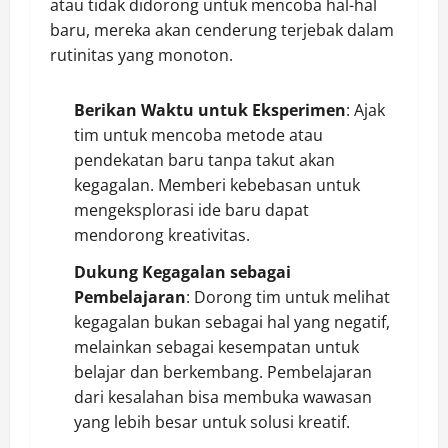
atau tidak didorong untuk mencoba hal-hal
baru, mereka akan cenderung terjebak dalam
rutinitas yang monoton.
Berikan Waktu untuk Eksperimen
: Ajak
tim untuk mencoba metode atau
pendekatan baru tanpa takut akan
kegagalan. Memberi kebebasan untuk
mengeksplorasi ide baru dapat
mendorong kreativitas.
Dukung Kegagalan sebagai
Pembelajaran
: Dorong tim untuk melihat
kegagalan bukan sebagai hal yang negatif,
melainkan sebagai kesempatan untuk
belajar dan berkembang. Pembelajaran
dari kesalahan bisa membuka wawasan
yang lebih besar untuk solusi kreatif.