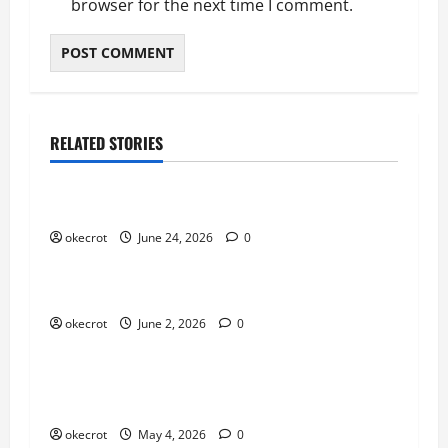
browser for the next time I comment.
RELATED STORIES
Uncategorized
Mabar Santuy Tapi Tetap Maksimal
okecrot
June 24, 2026
0
Uncategorized
Main Bareng Temen Lama Auto Seru
okecrot
June 2, 2026
0
Uncategorized
Dari Pemula Jadi Pro Player: Perjalanan Gila
yang Bikin Lo Naik Level!
okecrot
May 4, 2026
0