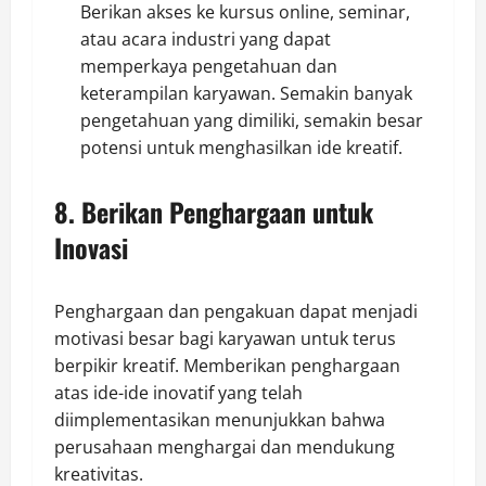
Berikan akses ke kursus online, seminar,
atau acara industri yang dapat
memperkaya pengetahuan dan
keterampilan karyawan. Semakin banyak
pengetahuan yang dimiliki, semakin besar
potensi untuk menghasilkan ide kreatif.
8. Berikan Penghargaan untuk
Inovasi
Penghargaan dan pengakuan dapat menjadi
motivasi besar bagi karyawan untuk terus
berpikir kreatif. Memberikan penghargaan
atas ide-ide inovatif yang telah
diimplementasikan menunjukkan bahwa
perusahaan menghargai dan mendukung
kreativitas.