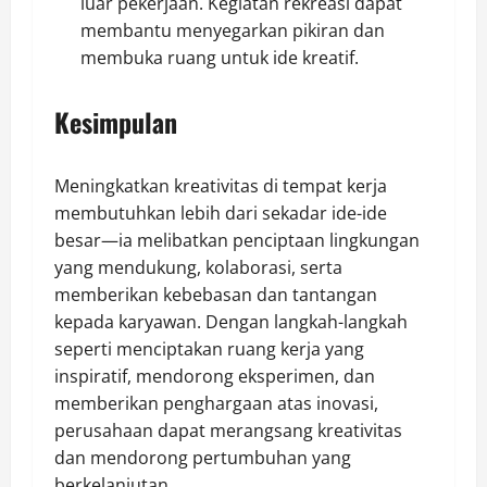
luar pekerjaan. Kegiatan rekreasi dapat
membantu menyegarkan pikiran dan
membuka ruang untuk ide kreatif.
Kesimpulan
Meningkatkan kreativitas di tempat kerja
membutuhkan lebih dari sekadar ide-ide
besar—ia melibatkan penciptaan lingkungan
yang mendukung, kolaborasi, serta
memberikan kebebasan dan tantangan
kepada karyawan. Dengan langkah-langkah
seperti menciptakan ruang kerja yang
inspiratif, mendorong eksperimen, dan
memberikan penghargaan atas inovasi,
perusahaan dapat merangsang kreativitas
dan mendorong pertumbuhan yang
berkelanjutan.