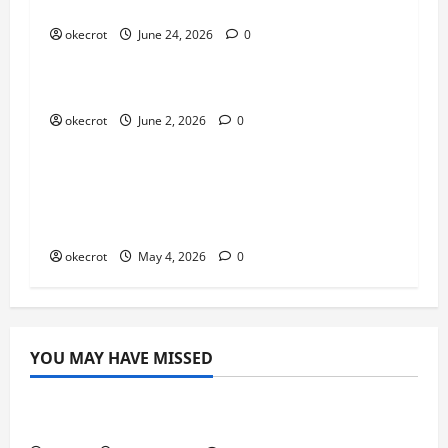
Mabar Santuy Tapi Tetap Maksimal
okecrot
June 24, 2026
0
Uncategorized
Main Bareng Temen Lama Auto Seru
okecrot
June 2, 2026
0
Uncategorized
Dari Pemula Jadi Pro Player:
Perjalanan Gila yang Bikin Lo Naik
Level!
okecrot
May 4, 2026
0
YOU MAY HAVE MISSED
Uncategorized
Mabar Santuy Tapi Tetap Maksimal