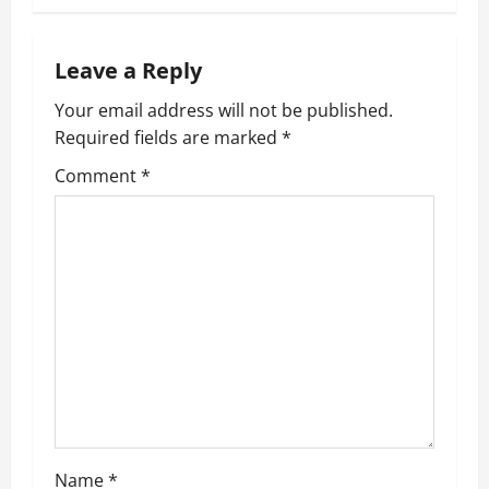
n
a
Leave a Reply
v
Your email address will not be published.
Required fields are marked
*
i
Comment
*
g
a
t
i
o
n
Name
*