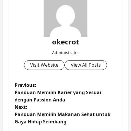
okecrot
Administrator
Visit Website
View All Posts
P
Previous:
Panduan Memilih Karier yang Sesuai
o
dengan Passion Anda
Next:
s
Panduan Memilih Makanan Sehat untuk
t
Gaya Hidup Seimbang