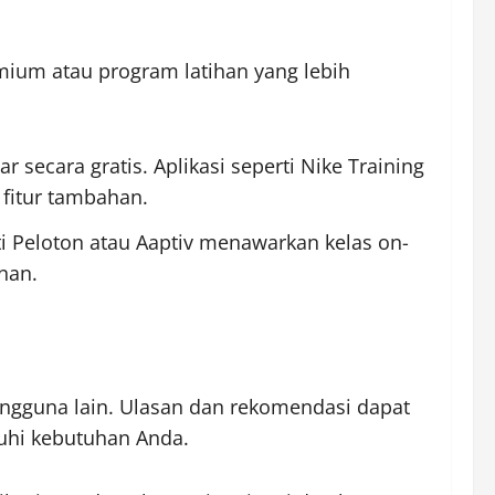
emium atau program latihan yang lebih
r secara gratis. Aplikasi seperti Nike Training
fitur tambahan.
rti Peloton atau Aaptiv menawarkan kelas on-
nan.
ngguna lain. Ulasan dan rekomendasi dapat
nuhi kebutuhan Anda.