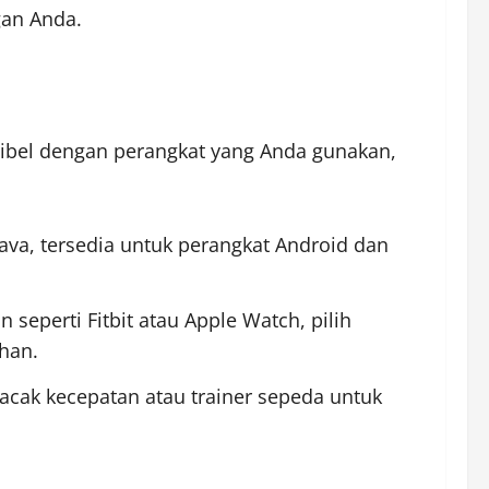
gan Anda.
atibel dengan perangkat yang Anda gunakan,
trava, tersedia untuk perangkat Android dan
seperti Fitbit atau Apple Watch, pilih
han.
lacak kecepatan atau trainer sepeda untuk