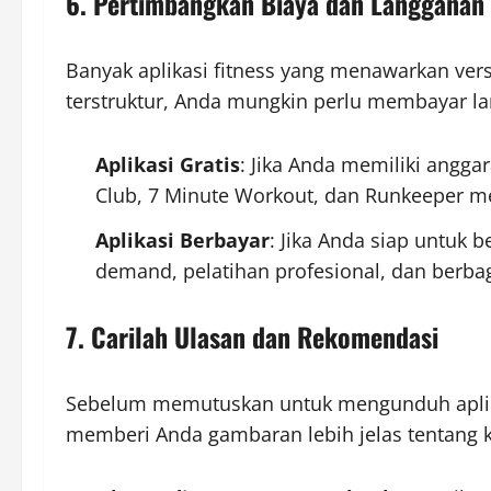
6. Pertimbangkan Biaya dan Langganan
Banyak aplikasi fitness yang menawarkan vers
terstruktur, Anda mungkin perlu membayar l
Aplikasi Gratis
: Jika Anda memiliki anggar
Club, 7 Minute Workout, dan Runkeeper me
Aplikasi Berbayar
: Jika Anda siap untuk 
demand, pelatihan profesional, dan berb
7. Carilah Ulasan dan Rekomendasi
Sebelum memutuskan untuk mengunduh aplikas
memberi Anda gambaran lebih jelas tentang k