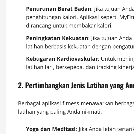
Penurunan Berat Badan
: Jika tujuan An
penghitungan kalori. Aplikasi seperti My
dirancang untuk membakar kalori.
Peningkatan Kekuatan
: Jika tujuan And
latihan berbasis kekuatan dengan pengatur
Kebugaran Kardiovaskular
: Untuk menin
latihan lari, bersepeda, dan tracking kinerj
2. Pertimbangkan Jenis Latihan yang A
Berbagai aplikasi fitness menawarkan berbagai
latihan yang paling Anda nikmati.
Yoga dan Meditasi
: Jika Anda lebih terta