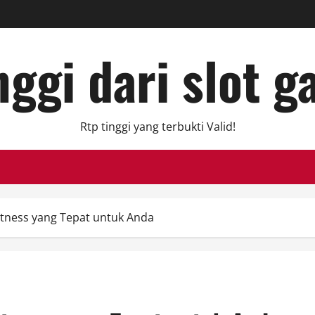
ggi dari slot g
Rtp tinggi yang terbukti Valid!
itness yang Tepat untuk Anda