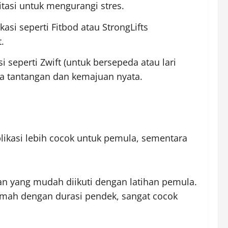
tasi untuk mengurangi stres.
kasi seperti Fitbod atau StrongLifts
.
 seperti Zwift (untuk bersepeda atau lari
uka tantangan dan kemajuan nyata.
likasi lebih cocok untuk pemula, sementara
an yang mudah diikuti dengan latihan pemula.
 rumah dengan durasi pendek, sangat cocok