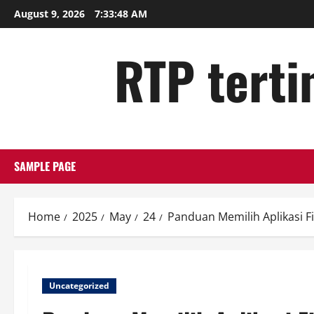
Skip
August 9, 2026
7:33:49 AM
to
content
RTP tertin
SAMPLE PAGE
Home
2025
May
24
Panduan Memilih Aplikasi F
Uncategorized