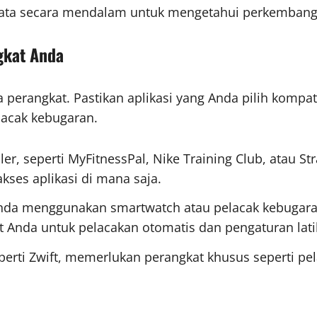
 data secara mendalam untuk mengetahui perkemban
gkat Anda
ua perangkat. Pastikan aplikasi yang Anda pilih komp
lacak kebugaran.
uler, seperti MyFitnessPal, Nike Training Club, atau S
es aplikasi di mana saja.
Anda menggunakan smartwatch atau pelacak kebugaran 
t Anda untuk pelacakan otomatis dan pengaturan lati
seperti Zwift, memerlukan perangkat khusus seperti pe