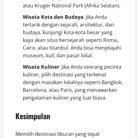
atau Kruger National Park (Afrika Selatan).
Wisata Kota dan Budaya
: Jika Anda
tertarik dengan sejarah, arsitektur, dan
budaya, kunjungi kota-kota besar yang
kaya akan situs bersejarah seperti Roma,
Cairo, atau Istanbul. Anda bisa menjelajahi
museum, kuil, dan pasar lokal.
Wisata Kuliner
: Jika Anda seorang pecinta
kuliner, pilih destinasi yang terkenal
dengan masakan lokalnya seperti Bangkok,
Barcelona, atau Paris, yang menawarkan
pengalaman kuliner yang luar biasa.
Kesimpulan
Memilih destinasi liburan yang tepat