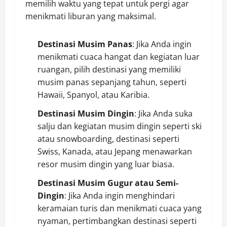
memilih waktu yang tepat untuk pergi agar
menikmati liburan yang maksimal.
Destinasi Musim Panas
: Jika Anda ingin
menikmati cuaca hangat dan kegiatan luar
ruangan, pilih destinasi yang memiliki
musim panas sepanjang tahun, seperti
Hawaii, Spanyol, atau Karibia.
Destinasi Musim Dingin
: Jika Anda suka
salju dan kegiatan musim dingin seperti ski
atau snowboarding, destinasi seperti
Swiss, Kanada, atau Jepang menawarkan
resor musim dingin yang luar biasa.
Destinasi Musim Gugur atau Semi-
Dingin
: Jika Anda ingin menghindari
keramaian turis dan menikmati cuaca yang
nyaman, pertimbangkan destinasi seperti