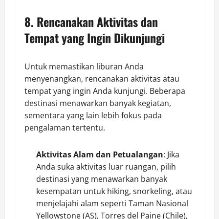
8. Rencanakan Aktivitas dan
Tempat yang Ingin Dikunjungi
Untuk memastikan liburan Anda
menyenangkan, rencanakan aktivitas atau
tempat yang ingin Anda kunjungi. Beberapa
destinasi menawarkan banyak kegiatan,
sementara yang lain lebih fokus pada
pengalaman tertentu.
Aktivitas Alam dan Petualangan
: Jika
Anda suka aktivitas luar ruangan, pilih
destinasi yang menawarkan banyak
kesempatan untuk hiking, snorkeling, atau
menjelajahi alam seperti Taman Nasional
Yellowstone (AS), Torres del Paine (Chile),