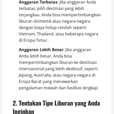
Anggaran Terbatas
: Jika anggaran Anda
terbatas, pilih destinasi yang lebih
terjangkau. Anda bisa mempertimbangkan
liburan domestik atau negara-negara
dengan biaya hidup rendah seperti
Vietnam, Thailand, atau beberapa negara
di Eropa Timur.
Anggaran Lebih Besar
: Jika anggaran
Anda lebih besar, Anda bisa
mempertimbangkan liburan ke destinasi
internasional yang lebih eksklusif, seperti
Jepang, Australia, atau negara-negara di
Eropa Barat yang menawarkan
pengalaman mewah dan fasilitas lengkap.
2. Tentukan Tipe Liburan yang Anda
Inginkan