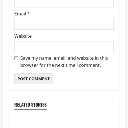
Email
*
Website
Save my name, email, and website in this
browser for the next time I comment.
RELATED STORIES
Uncategorized
Mabar Santuy Tapi Tetap Maksimal