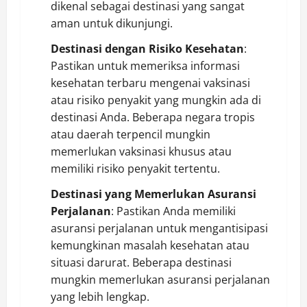
dikenal sebagai destinasi yang sangat
aman untuk dikunjungi.
Destinasi dengan Risiko Kesehatan
:
Pastikan untuk memeriksa informasi
kesehatan terbaru mengenai vaksinasi
atau risiko penyakit yang mungkin ada di
destinasi Anda. Beberapa negara tropis
atau daerah terpencil mungkin
memerlukan vaksinasi khusus atau
memiliki risiko penyakit tertentu.
Destinasi yang Memerlukan Asuransi
Perjalanan
: Pastikan Anda memiliki
asuransi perjalanan untuk mengantisipasi
kemungkinan masalah kesehatan atau
situasi darurat. Beberapa destinasi
mungkin memerlukan asuransi perjalanan
yang lebih lengkap.