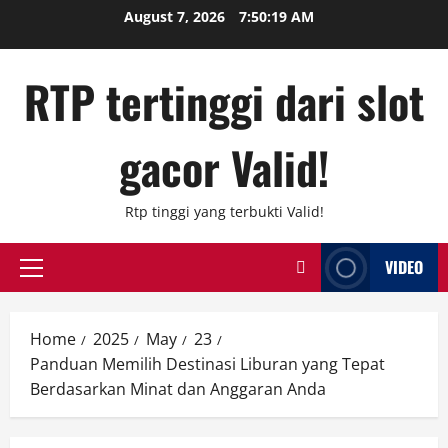
Skip
August 7, 2026
7:50:20 AM
to
content
RTP tertinggi dari slot
gacor Valid!
Rtp tinggi yang terbukti Valid!
VIDEO
Primary
Menu
Home
2025
May
23
Panduan Memilih Destinasi Liburan yang Tepat
Berdasarkan Minat dan Anggaran Anda