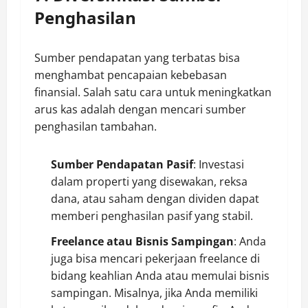
Penghasilan
Sumber pendapatan yang terbatas bisa
menghambat pencapaian kebebasan
finansial. Salah satu cara untuk meningkatkan
arus kas adalah dengan mencari sumber
penghasilan tambahan.
Sumber Pendapatan Pasif
: Investasi
dalam properti yang disewakan, reksa
dana, atau saham dengan dividen dapat
memberi penghasilan pasif yang stabil.
Freelance atau Bisnis Sampingan
: Anda
juga bisa mencari pekerjaan freelance di
bidang keahlian Anda atau memulai bisnis
sampingan. Misalnya, jika Anda memiliki