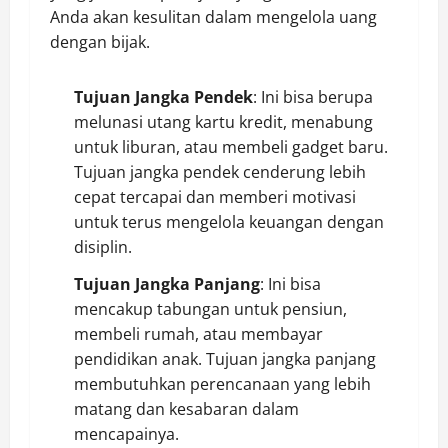
Anda akan kesulitan dalam mengelola uang
dengan bijak.
Tujuan Jangka Pendek
: Ini bisa berupa
melunasi utang kartu kredit, menabung
untuk liburan, atau membeli gadget baru.
Tujuan jangka pendek cenderung lebih
cepat tercapai dan memberi motivasi
untuk terus mengelola keuangan dengan
disiplin.
Tujuan Jangka Panjang
: Ini bisa
mencakup tabungan untuk pensiun,
membeli rumah, atau membayar
pendidikan anak. Tujuan jangka panjang
membutuhkan perencanaan yang lebih
matang dan kesabaran dalam
mencapainya.