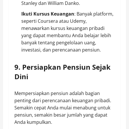
Stanley dan William Danko.
Ikuti Kursus Keuangan
: Banyak platform,
seperti Coursera atau Udemy,
menawarkan kursus keuangan pribadi
yang dapat membantu Anda belajar lebih
banyak tentang pengelolaan uang,
investasi, dan perencanaan pensiun.
9. Persiapkan Pensiun Sejak
Dini
Mempersiapkan pensiun adalah bagian
penting dari perencanaan keuangan pribadi.
Semakin cepat Anda mulai menabung untuk
pensiun, semakin besar jumlah yang dapat
Anda kumpulkan.