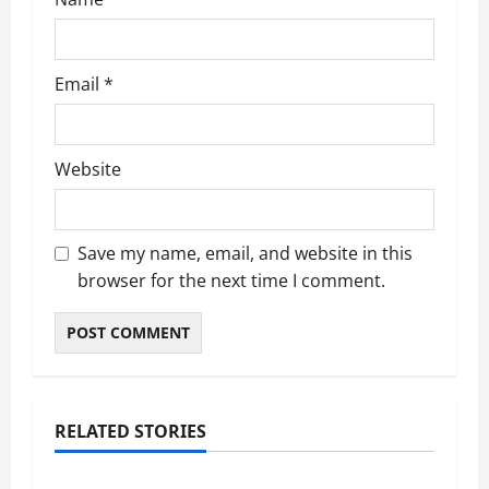
Email
*
Website
Save my name, email, and website in this
browser for the next time I comment.
RELATED STORIES
Uncategorized