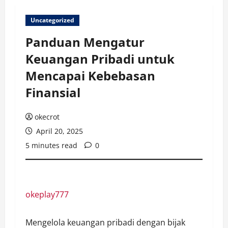
Uncategorized
Panduan Mengatur
Keuangan Pribadi untuk
Mencapai Kebebasan
Finansial
okecrot
April 20, 2025
5 minutes read
0
okeplay777
Mengelola keuangan pribadi dengan bijak