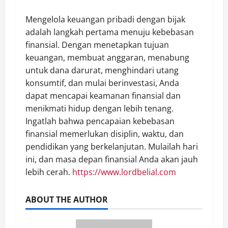
Mengelola keuangan pribadi dengan bijak
adalah langkah pertama menuju kebebasan
finansial. Dengan menetapkan tujuan
keuangan, membuat anggaran, menabung
untuk dana darurat, menghindari utang
konsumtif, dan mulai berinvestasi, Anda
dapat mencapai keamanan finansial dan
menikmati hidup dengan lebih tenang.
Ingatlah bahwa pencapaian kebebasan
finansial memerlukan disiplin, waktu, dan
pendidikan yang berkelanjutan. Mulailah hari
ini, dan masa depan finansial Anda akan jauh
lebih cerah.
https://www.lordbelial.com
ABOUT THE AUTHOR