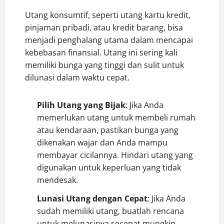
Utang konsumtif, seperti utang kartu kredit,
pinjaman pribadi, atau kredit barang, bisa
menjadi penghalang utama dalam mencapai
kebebasan finansial. Utang ini sering kali
memiliki bunga yang tinggi dan sulit untuk
dilunasi dalam waktu cepat.
Pilih Utang yang Bijak
: Jika Anda
memerlukan utang untuk membeli rumah
atau kendaraan, pastikan bunga yang
dikenakan wajar dan Anda mampu
membayar cicilannya. Hindari utang yang
digunakan untuk keperluan yang tidak
mendesak.
Lunasi Utang dengan Cepat
: Jika Anda
sudah memiliki utang, buatlah rencana
untuk melunasinya secepat mungkin.