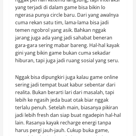
yang terjadi di dalam game bisa bikin lo
ngerasa punya circle baru. Dari yang awalnya
cuma rekan satu tim, lama-lama bisa jadi
temen ngobrol yang asik. Bahkan nggak
jarang juga ada yang jadi sahabat beneran
gara-gara sering mabar bareng. Hal-hal kayak
gini yang bikin game bukan cuma sekadar
hiburan, tapi juga jadi ruang sosial yang seru.
Nggak bisa dipungkiri juga kalau game online
sering jadi tempat buat kabur sebentar dari
realita. Bukan berarti lari dari masalah, tapi
lebih ke ngasih jeda buat otak biar nggak
terlalu penuh. Setelah main, biasanya pikiran
jadi lebih fresh dan siap buat ngadepin hal-hal
lain. Rasanya kayak recharge energi tanpa
harus pergi jauh-jauh. Cukup buka game,