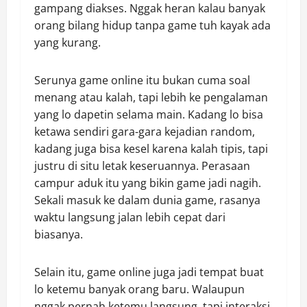
gampang diakses. Nggak heran kalau banyak
orang bilang hidup tanpa game tuh kayak ada
yang kurang.
Serunya game online itu bukan cuma soal
menang atau kalah, tapi lebih ke pengalaman
yang lo dapetin selama main. Kadang lo bisa
ketawa sendiri gara-gara kejadian random,
kadang juga bisa kesel karena kalah tipis, tapi
justru di situ letak keseruannya. Perasaan
campur aduk itu yang bikin game jadi nagih.
Sekali masuk ke dalam dunia game, rasanya
waktu langsung jalan lebih cepat dari
biasanya.
Selain itu, game online juga jadi tempat buat
lo ketemu banyak orang baru. Walaupun
nggak pernah ketemu langsung, tapi interaksi