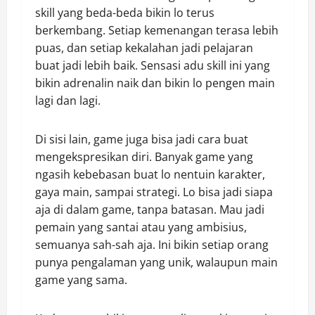
skill yang beda-beda bikin lo terus
berkembang. Setiap kemenangan terasa lebih
puas, dan setiap kekalahan jadi pelajaran
buat jadi lebih baik. Sensasi adu skill ini yang
bikin adrenalin naik dan bikin lo pengen main
lagi dan lagi.
Di sisi lain, game juga bisa jadi cara buat
mengekspresikan diri. Banyak game yang
ngasih kebebasan buat lo nentuin karakter,
gaya main, sampai strategi. Lo bisa jadi siapa
aja di dalam game, tanpa batasan. Mau jadi
pemain yang santai atau yang ambisius,
semuanya sah-sah aja. Ini bikin setiap orang
punya pengalaman yang unik, walaupun main
game yang sama.