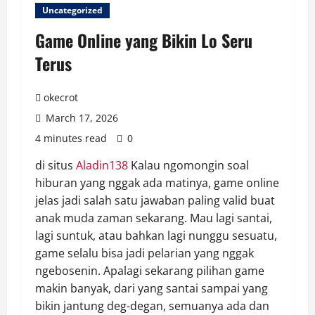
Uncategorized
Game Online yang Bikin Lo Seru
Terus
okecrot
March 17, 2026
4 minutes read
0
di situs
Aladin138
Kalau ngomongin soal
hiburan yang nggak ada matinya, game online
jelas jadi salah satu jawaban paling valid buat
anak muda zaman sekarang. Mau lagi santai,
lagi suntuk, atau bahkan lagi nunggu sesuatu,
game selalu bisa jadi pelarian yang nggak
ngebosenin. Apalagi sekarang pilihan game
makin banyak, dari yang santai sampai yang
bikin jantung deg-degan, semuanya ada dan