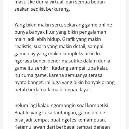
masuk ke dunia virtual, dan semua beban
seakan sedikit berkurang.
Yang bikin makin seru, sekarang game online
punya banyak fitur yang bikin pengalaman
main jadi lebih hidup. Grafik yang makin
realistis, suara yang makin detail, sampai
gameplay yang makin kompleks bikin lo
ngerasa bener-bener masuk ke dalam dunia
game itu sendiri. Kadang sampai lupa kalau
itu cuma game, karena semuanya terasa
nyata banget. Ini juga yang bikin banyak orang
betah berlama-lama di depan layar.
Belum lagi kalau ngomongin soal kompetisi.
Buat lo yang suka tantangan, game online
bisa jadi tempat buat ngetes kemampuan.
Ketemu lawan dari berbagai tempat dengan