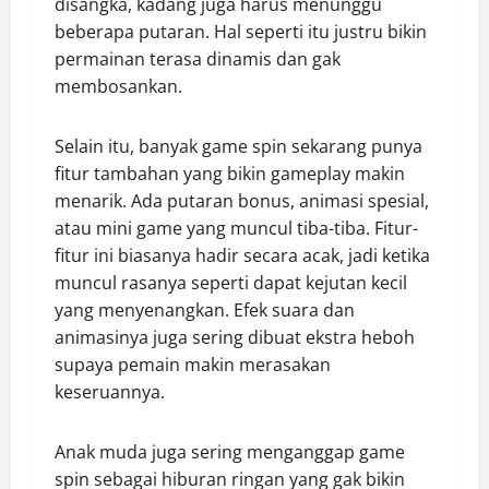
disangka, kadang juga harus menunggu
beberapa putaran. Hal seperti itu justru bikin
permainan terasa dinamis dan gak
membosankan.
Selain itu, banyak game spin sekarang punya
fitur tambahan yang bikin gameplay makin
menarik. Ada putaran bonus, animasi spesial,
atau mini game yang muncul tiba-tiba. Fitur-
fitur ini biasanya hadir secara acak, jadi ketika
muncul rasanya seperti dapat kejutan kecil
yang menyenangkan. Efek suara dan
animasinya juga sering dibuat ekstra heboh
supaya pemain makin merasakan
keseruannya.
Anak muda juga sering menganggap game
spin sebagai hiburan ringan yang gak bikin