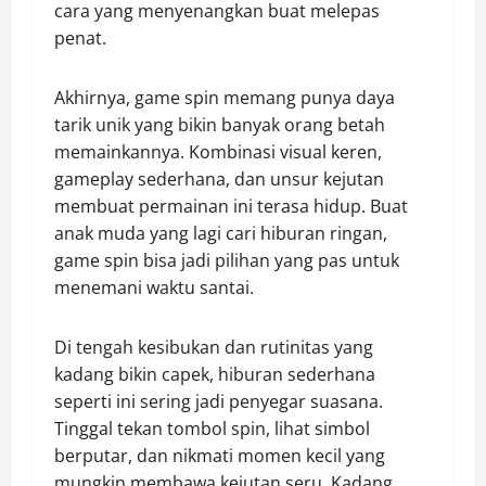
cara yang menyenangkan buat melepas
penat.
Akhirnya, game spin memang punya daya
tarik unik yang bikin banyak orang betah
memainkannya. Kombinasi visual keren,
gameplay sederhana, dan unsur kejutan
membuat permainan ini terasa hidup. Buat
anak muda yang lagi cari hiburan ringan,
game spin bisa jadi pilihan yang pas untuk
menemani waktu santai.
Di tengah kesibukan dan rutinitas yang
kadang bikin capek, hiburan sederhana
seperti ini sering jadi penyegar suasana.
Tinggal tekan tombol spin, lihat simbol
berputar, dan nikmati momen kecil yang
mungkin membawa kejutan seru. Kadang