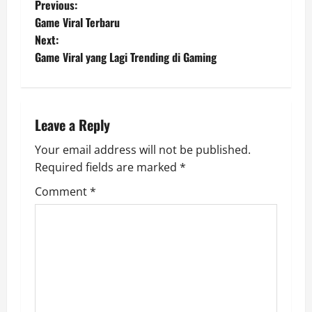
P
Previous:
Game Viral Terbaru
o
Next:
Game Viral yang Lagi Trending di Gaming
s
t
n
Leave a Reply
a
Your email address will not be published.
Required fields are marked
*
v
Comment
*
i
g
a
t