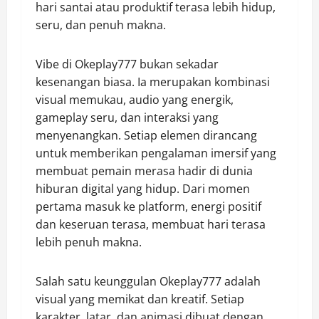
hari santai atau produktif terasa lebih hidup,
seru, dan penuh makna.
Vibe di Okeplay777 bukan sekadar
kesenangan biasa. Ia merupakan kombinasi
visual memukau, audio yang energik,
gameplay seru, dan interaksi yang
menyenangkan. Setiap elemen dirancang
untuk memberikan pengalaman imersif yang
membuat pemain merasa hadir di dunia
hiburan digital yang hidup. Dari momen
pertama masuk ke platform, energi positif
dan keseruan terasa, membuat hari terasa
lebih penuh makna.
Salah satu keunggulan Okeplay777 adalah
visual yang memikat dan kreatif. Setiap
karakter, latar, dan animasi dibuat dengan