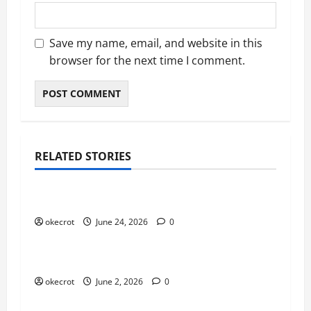
Save my name, email, and website in this
browser for the next time I comment.
RELATED STORIES
Uncategorized
Mabar Santuy Tapi Tetap Maksimal
okecrot
June 24, 2026
0
Uncategorized
Main Bareng Temen Lama Auto Seru
okecrot
June 2, 2026
0
Uncategorized