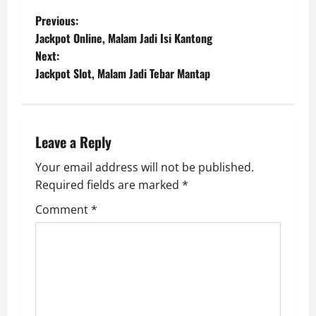
P
Previous:
Jackpot Online, Malam Jadi Isi Kantong
o
Next:
Jackpot Slot, Malam Jadi Tebar Mantap
s
t
n
Leave a Reply
a
Your email address will not be published.
Required fields are marked
*
v
Comment
*
i
g
a