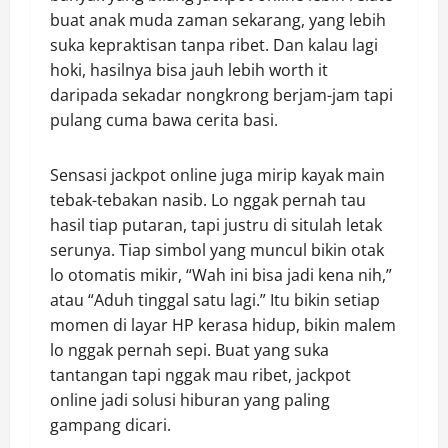
buat anak muda zaman sekarang, yang lebih
suka kepraktisan tanpa ribet. Dan kalau lagi
hoki, hasilnya bisa jauh lebih worth it
daripada sekadar nongkrong berjam-jam tapi
pulang cuma bawa cerita basi.
Sensasi jackpot online juga mirip kayak main
tebak-tebakan nasib. Lo nggak pernah tau
hasil tiap putaran, tapi justru di situlah letak
serunya. Tiap simbol yang muncul bikin otak
lo otomatis mikir, “Wah ini bisa jadi kena nih,”
atau “Aduh tinggal satu lagi.” Itu bikin setiap
momen di layar HP kerasa hidup, bikin malem
lo nggak pernah sepi. Buat yang suka
tantangan tapi nggak mau ribet, jackpot
online jadi solusi hiburan yang paling
gampang dicari.