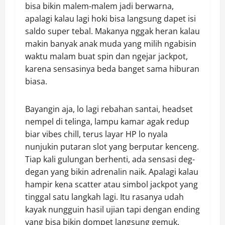
bisa bikin malem-malem jadi berwarna,
apalagi kalau lagi hoki bisa langsung dapet isi
saldo super tebal. Makanya nggak heran kalau
makin banyak anak muda yang milih ngabisin
waktu malam buat spin dan ngejar jackpot,
karena sensasinya beda banget sama hiburan
biasa.
Bayangin aja, lo lagi rebahan santai, headset
nempel di telinga, lampu kamar agak redup
biar vibes chill, terus layar HP lo nyala
nunjukin putaran slot yang berputar kenceng.
Tiap kali gulungan berhenti, ada sensasi deg-
degan yang bikin adrenalin naik. Apalagi kalau
hampir kena scatter atau simbol jackpot yang
tinggal satu langkah lagi. Itu rasanya udah
kayak nungguin hasil ujian tapi dengan ending
yang bisa bikin dompet langsung gemuk.