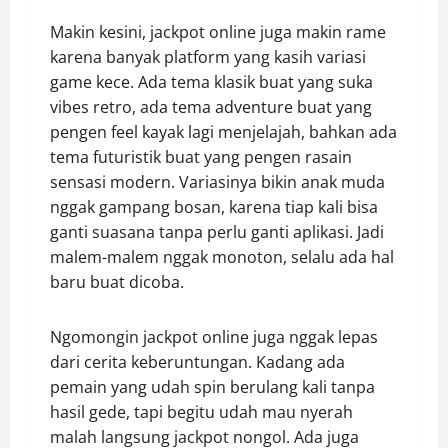
Makin kesini, jackpot online juga makin rame
karena banyak platform yang kasih variasi
game kece. Ada tema klasik buat yang suka
vibes retro, ada tema adventure buat yang
pengen feel kayak lagi menjelajah, bahkan ada
tema futuristik buat yang pengen rasain
sensasi modern. Variasinya bikin anak muda
nggak gampang bosan, karena tiap kali bisa
ganti suasana tanpa perlu ganti aplikasi. Jadi
malem-malem nggak monoton, selalu ada hal
baru buat dicoba.
Ngomongin jackpot online juga nggak lepas
dari cerita keberuntungan. Kadang ada
pemain yang udah spin berulang kali tanpa
hasil gede, tapi begitu udah mau nyerah
malah langsung jackpot nongol. Ada juga