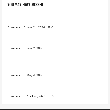
YOU MAY HAVE MISSED
Uncategorized
Mabar Santuy Tapi Tetap Maksimal
okecrot
June 24, 2026
0
Uncategorized
Main Bareng Temen Lama Auto Seru
okecrot
June 2, 2026
0
Uncategorized
Dari Pemula Jadi Pro Player: Perjalanan Gila yang
Bikin Lo Naik Level!
okecrot
May 4, 2026
0
Uncategorized
Game Online Lagi Trending Parah
okecrot
April 26, 2026
0