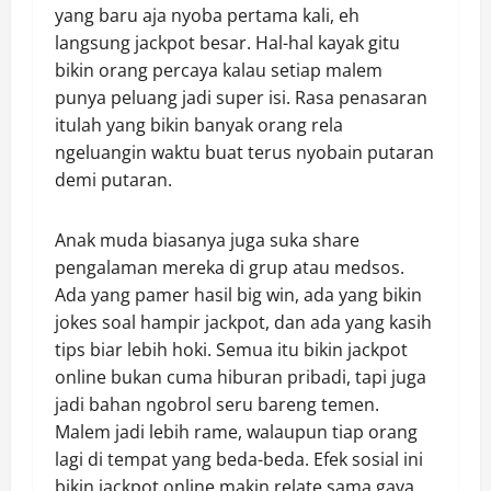
yang baru aja nyoba pertama kali, eh
langsung jackpot besar. Hal-hal kayak gitu
bikin orang percaya kalau setiap malem
punya peluang jadi super isi. Rasa penasaran
itulah yang bikin banyak orang rela
ngeluangin waktu buat terus nyobain putaran
demi putaran.
Anak muda biasanya juga suka share
pengalaman mereka di grup atau medsos.
Ada yang pamer hasil big win, ada yang bikin
jokes soal hampir jackpot, dan ada yang kasih
tips biar lebih hoki. Semua itu bikin jackpot
online bukan cuma hiburan pribadi, tapi juga
jadi bahan ngobrol seru bareng temen.
Malem jadi lebih rame, walaupun tiap orang
lagi di tempat yang beda-beda. Efek sosial ini
bikin jackpot online makin relate sama gaya