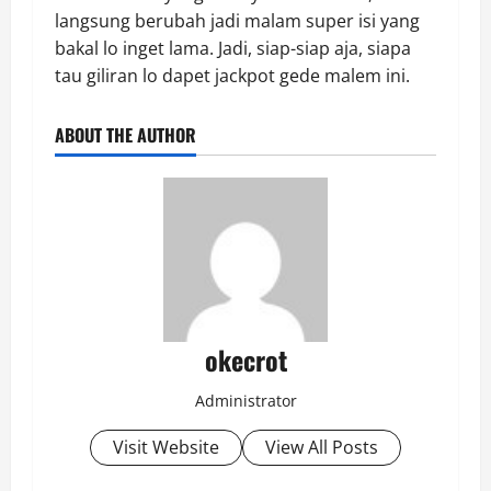
langsung berubah jadi malam super isi yang
bakal lo inget lama. Jadi, siap-siap aja, siapa
tau giliran lo dapet jackpot gede malem ini.
ABOUT THE AUTHOR
okecrot
Administrator
Visit Website
View All Posts