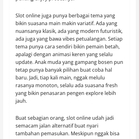
Slot online juga punya berbagai tema yang
bikin suasana main makin variatif. Ada yang
nuansanya klasik, ada yang modern futuristik,
ada juga yang bawa vibes petualangan. Setiap
tema punya cara sendiri bikin pemain betah,
apalagi dengan animasi keren yang selalu
update. Anak muda yang gampang bosen pun
tetap punya banyak pilihan buat coba hal
baru. Jadi, tiap kali main, nggak melulu
rasanya monoton, selalu ada suasana fresh
yang bikin penasaran pengen explore lebih
jauh.
Buat sebagian orang, slot online udah jadi
semacam jalan alternatif buat nyari
tambahan pemasukan. Meskipun nggak bisa