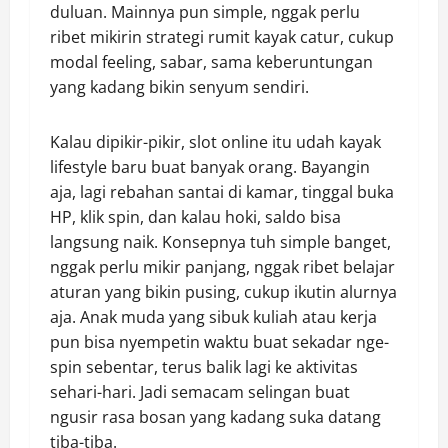
duluan. Mainnya pun simple, nggak perlu
ribet mikirin strategi rumit kayak catur, cukup
modal feeling, sabar, sama keberuntungan
yang kadang bikin senyum sendiri.
Kalau dipikir-pikir, slot online itu udah kayak
lifestyle baru buat banyak orang. Bayangin
aja, lagi rebahan santai di kamar, tinggal buka
HP, klik spin, dan kalau hoki, saldo bisa
langsung naik. Konsepnya tuh simple banget,
nggak perlu mikir panjang, nggak ribet belajar
aturan yang bikin pusing, cukup ikutin alurnya
aja. Anak muda yang sibuk kuliah atau kerja
pun bisa nyempetin waktu buat sekadar nge-
spin sebentar, terus balik lagi ke aktivitas
sehari-hari. Jadi semacam selingan buat
ngusir rasa bosan yang kadang suka datang
tiba-tiba.