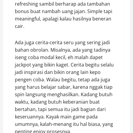
refreshing sambil berharap ada tambahan
bonus buat nambah uang jajan. Simple tapi
meaningful, apalagi kalau hasilnya beneran
cair.
Ada juga cerita-cerita seru yang sering jadi
bahan obrolan. Misalnya, ada yang tadinya
iseng coba modal kecil, eh malah dapet
jackpot yang bikin kaget. Cerita begitu selalu
jadi inspirasi dan bikin orang lain kepo
pengen coba. Walau begitu, tetap ada juga
yang harus belajar sabar, karena nggak tiap
spin langsung menghasilkan. Kadang butuh
waktu, kadang butuh keberanian buat
bertahan, tapi semua itu jadi bagian dari
keseruannya. Kayak main game pada
umumnya, kalah-menang itu hal biasa, yang
penting enjoy prosesnya.