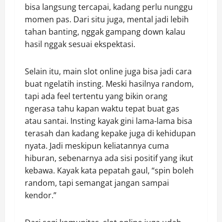
bisa langsung tercapai, kadang perlu nunggu
momen pas. Dari situ juga, mental jadi lebih
tahan banting, nggak gampang down kalau
hasil nggak sesuai ekspektasi.
Selain itu, main slot online juga bisa jadi cara
buat ngelatih insting. Meski hasilnya random,
tapi ada feel tertentu yang bikin orang
ngerasa tahu kapan waktu tepat buat gas
atau santai. Insting kayak gini lama-lama bisa
terasah dan kadang kepake juga di kehidupan
nyata. Jadi meskipun keliatannya cuma
hiburan, sebenarnya ada sisi positif yang ikut
kebawa. Kayak kata pepatah gaul, “spin boleh
random, tapi semangat jangan sampai
kendor.”