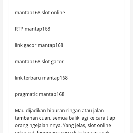
mantap168 slot online
RTP mantap168
link gacor mantap168
mantap168 slot gacor
link terbaru mantap168
pragmatic mantap168
Mau dijadikan hiburan ringan atau jalan
tambahan cuan, semua balik lagi ke cara tiap
orang ngejalaninnya. Yang jelas, slot online
udah jadi fenomena seru di kalangan anak