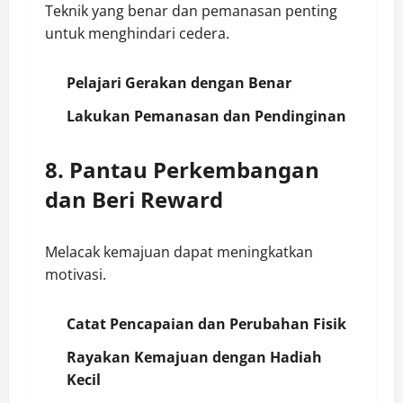
Teknik yang benar dan pemanasan penting
untuk menghindari cedera.
Pelajari Gerakan dengan Benar
Lakukan Pemanasan dan Pendinginan
8. Pantau Perkembangan
dan Beri Reward
Melacak kemajuan dapat meningkatkan
motivasi.
Catat Pencapaian dan Perubahan Fisik
Rayakan Kemajuan dengan Hadiah
Kecil