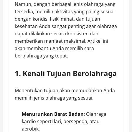
Namun, dengan berbagai jenis olahraga yang
tersedia, memilih aktivitas yang paling sesuai
dengan kondisi fisik, minat, dan tujuan
kesehatan Anda sangat penting agar olahraga
dapat dilakukan secara konsisten dan
memberikan manfaat maksimal. Artikel ini
akan membantu Anda memilih cara
berolahraga yang tepat.
1. Kenali Tujuan Berolahraga
Menentukan tujuan akan memudahkan Anda
memilih jenis olahraga yang sesuai.
Menurunkan Berat Badan
: Olahraga
kardio seperti lari, bersepeda, atau
aerobik.