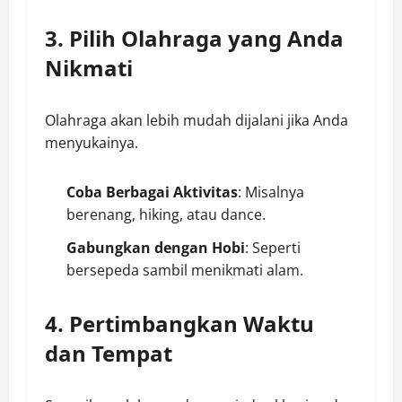
3. Pilih Olahraga yang Anda
Nikmati
Olahraga akan lebih mudah dijalani jika Anda
menyukainya.
Coba Berbagai Aktivitas
: Misalnya
berenang, hiking, atau dance.
Gabungkan dengan Hobi
: Seperti
bersepeda sambil menikmati alam.
4. Pertimbangkan Waktu
dan Tempat