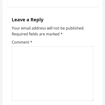
n
a
Leave a Reply
v
Your email address will not be published.
Required fields are marked
*
i
Comment
*
g
a
t
i
o
n