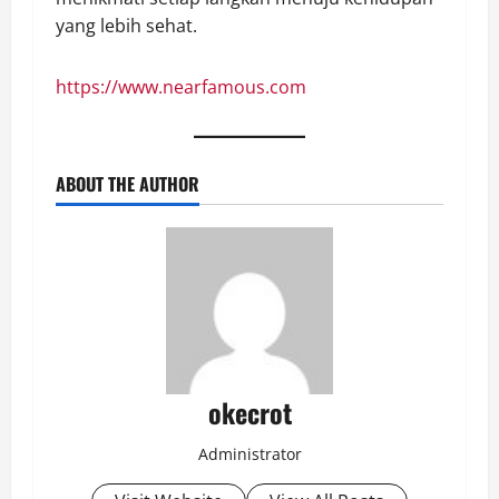
yang lebih sehat.
https://www.nearfamous.com
ABOUT THE AUTHOR
okecrot
Administrator