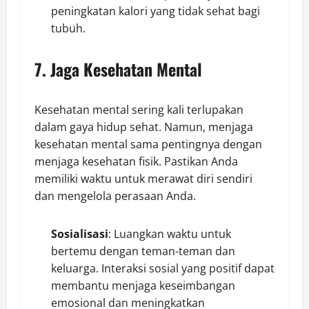
peningkatan kalori yang tidak sehat bagi
tubuh.
7. Jaga Kesehatan Mental
Kesehatan mental sering kali terlupakan
dalam gaya hidup sehat. Namun, menjaga
kesehatan mental sama pentingnya dengan
menjaga kesehatan fisik. Pastikan Anda
memiliki waktu untuk merawat diri sendiri
dan mengelola perasaan Anda.
Sosialisasi
: Luangkan waktu untuk
bertemu dengan teman-teman dan
keluarga. Interaksi sosial yang positif dapat
membantu menjaga keseimbangan
emosional dan meningkatkan