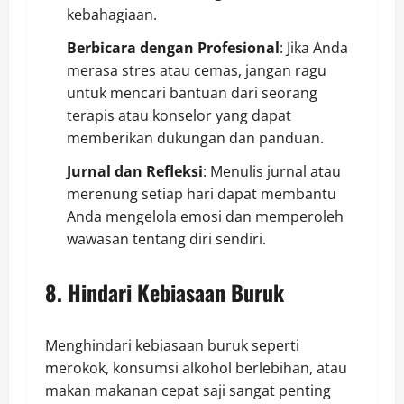
kebahagiaan.
Berbicara dengan Profesional
: Jika Anda
merasa stres atau cemas, jangan ragu
untuk mencari bantuan dari seorang
terapis atau konselor yang dapat
memberikan dukungan dan panduan.
Jurnal dan Refleksi
: Menulis jurnal atau
merenung setiap hari dapat membantu
Anda mengelola emosi dan memperoleh
wawasan tentang diri sendiri.
8. Hindari Kebiasaan Buruk
Menghindari kebiasaan buruk seperti
merokok, konsumsi alkohol berlebihan, atau
makan makanan cepat saji sangat penting