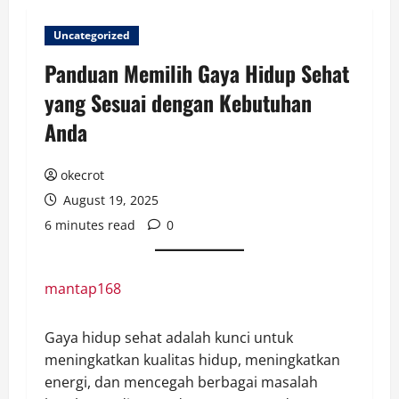
Uncategorized
Panduan Memilih Gaya Hidup Sehat
yang Sesuai dengan Kebutuhan
Anda
okecrot
August 19, 2025
6 minutes read
0
mantap168
Gaya hidup sehat adalah kunci untuk
meningkatkan kualitas hidup, meningkatkan
energi, dan mencegah berbagai masalah