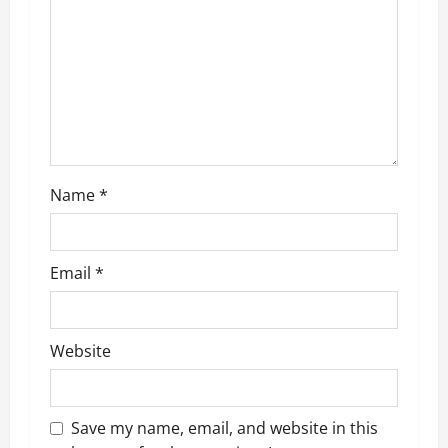
a
t
i
o
n
Name
*
Email
*
Website
Save my name, email, and website in this