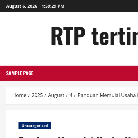
Skip
August 6, 2026
1:59:30 PM
to
content
RTP tertin
SAMPLE PAGE
Home
2025
August
4
Panduan Memulai Usaha K
Uncategorized