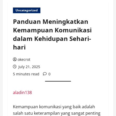
Uncategorized
Panduan Meningkatkan
Kemampuan Komunikasi
dalam Kehidupan Sehari-
hari
okecrot
July 21, 2025
5 minutes read
0
aladin138
Kemampuan komunikasi yang baik adalah
salah satu keterampilan yang sangat penting