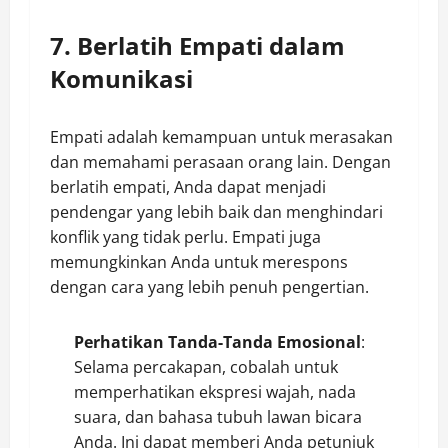
7. Berlatih Empati dalam
Komunikasi
Empati adalah kemampuan untuk merasakan
dan memahami perasaan orang lain. Dengan
berlatih empati, Anda dapat menjadi
pendengar yang lebih baik dan menghindari
konflik yang tidak perlu. Empati juga
memungkinkan Anda untuk merespons
dengan cara yang lebih penuh pengertian.
Perhatikan Tanda-Tanda Emosional
:
Selama percakapan, cobalah untuk
memperhatikan ekspresi wajah, nada
suara, dan bahasa tubuh lawan bicara
Anda. Ini dapat memberi Anda petunjuk