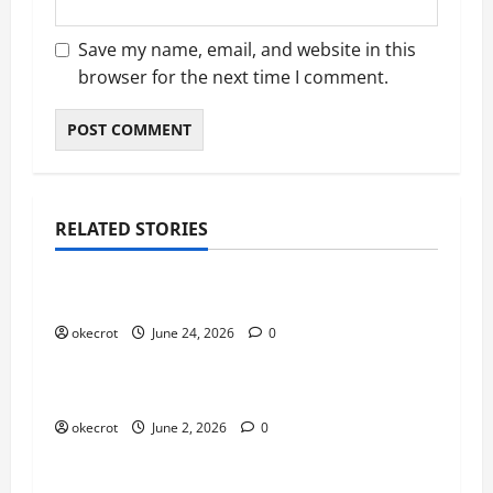
Save my name, email, and website in this
browser for the next time I comment.
RELATED STORIES
Uncategorized
Mabar Santuy Tapi Tetap Maksimal
okecrot
June 24, 2026
0
Uncategorized
Main Bareng Temen Lama Auto Seru
okecrot
June 2, 2026
0
Uncategorized
Dari Pemula Jadi Pro Player: