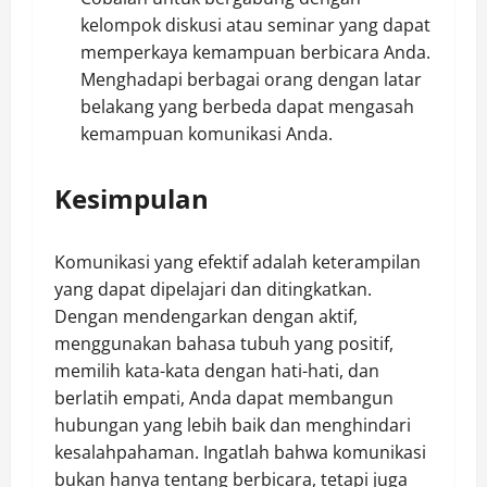
kelompok diskusi atau seminar yang dapat
memperkaya kemampuan berbicara Anda.
Menghadapi berbagai orang dengan latar
belakang yang berbeda dapat mengasah
kemampuan komunikasi Anda.
Kesimpulan
Komunikasi yang efektif adalah keterampilan
yang dapat dipelajari dan ditingkatkan.
Dengan mendengarkan dengan aktif,
menggunakan bahasa tubuh yang positif,
memilih kata-kata dengan hati-hati, dan
berlatih empati, Anda dapat membangun
hubungan yang lebih baik dan menghindari
kesalahpahaman. Ingatlah bahwa komunikasi
bukan hanya tentang berbicara, tetapi juga