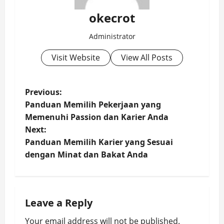
okecrot
Administrator
Visit Website
View All Posts
P
Previous:
Panduan Memilih Pekerjaan yang
o
Memenuhi Passion dan Karier Anda
Next:
s
Panduan Memilih Karier yang Sesuai
t
dengan Minat dan Bakat Anda
n
a
Leave a Reply
v
Your email address will not be published.