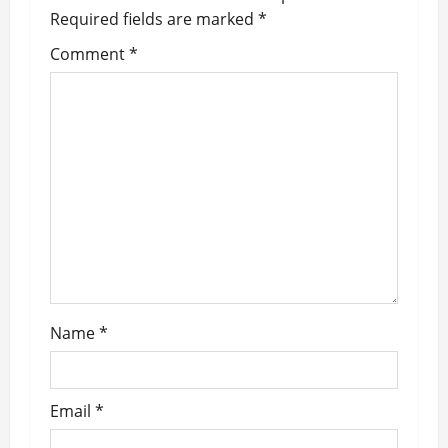
Required fields are marked
*
i
Comment
*
g
a
t
i
o
n
Name
*
Email
*