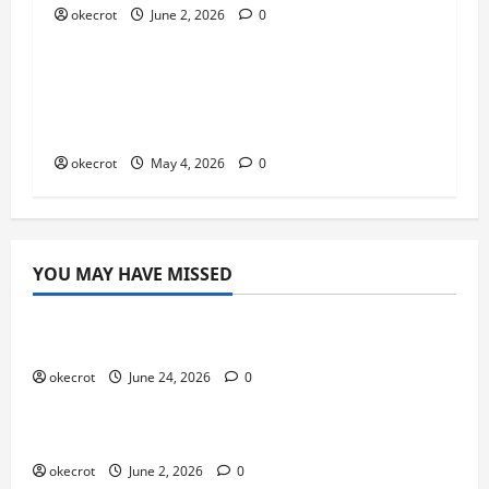
okecrot
June 2, 2026
0
Uncategorized
Dari Pemula Jadi Pro Player:
Perjalanan Gila yang Bikin Lo Naik
Level!
okecrot
May 4, 2026
0
YOU MAY HAVE MISSED
Uncategorized
Mabar Santuy Tapi Tetap Maksimal
okecrot
June 24, 2026
0
Uncategorized
Main Bareng Temen Lama Auto Seru
okecrot
June 2, 2026
0
Uncategorized