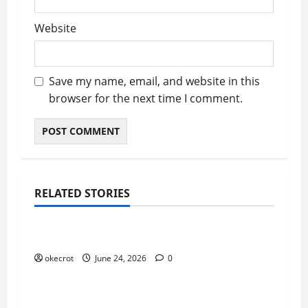
Website
Save my name, email, and website in this
browser for the next time I comment.
RELATED STORIES
Uncategorized
Mabar Santuy Tapi Tetap Maksimal
okecrot
June 24, 2026
0
Uncategorized
Main Bareng Temen Lama Auto Seru