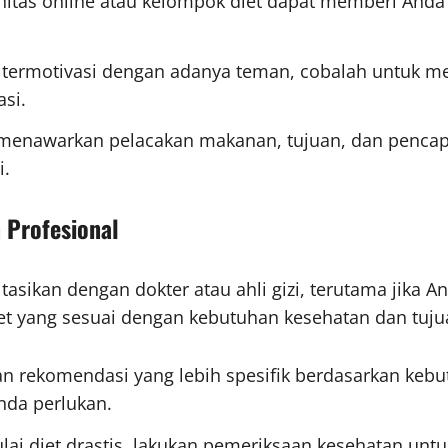
tas online atau kelompok diet dapat memberi Anda 
h termotivasi dengan adanya teman, cobalah untuk me
si.
g menawarkan pelacakan makanan, tujuan, dan pencap
i.
 Profesional
asikan dengan dokter atau ahli gizi, terutama jika A
et yang sesuai dengan kebutuhan kesehatan dan tuju
an rekomendasi yang lebih spesifik berdasarkan kebu
da perlukan.
ai diet drastis, lakukan pemeriksaan kesehatan unt