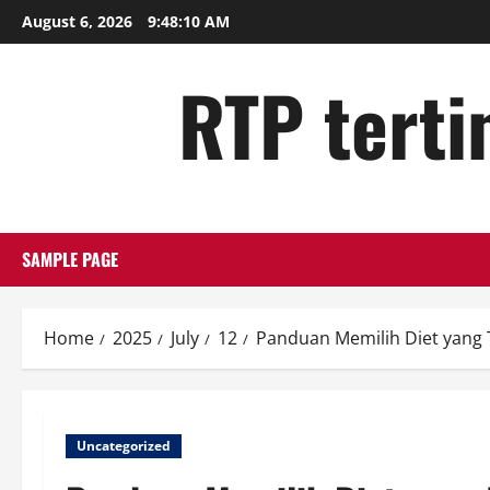
Skip
August 6, 2026
9:48:11 AM
to
content
RTP tertin
SAMPLE PAGE
Home
2025
July
12
Panduan Memilih Diet yang
Uncategorized