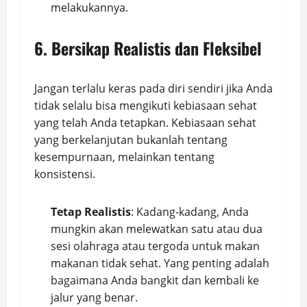
melakukannya.
6. Bersikap Realistis dan Fleksibel
Jangan terlalu keras pada diri sendiri jika Anda
tidak selalu bisa mengikuti kebiasaan sehat
yang telah Anda tetapkan. Kebiasaan sehat
yang berkelanjutan bukanlah tentang
kesempurnaan, melainkan tentang
konsistensi.
Tetap Realistis
: Kadang-kadang, Anda
mungkin akan melewatkan satu atau dua
sesi olahraga atau tergoda untuk makan
makanan tidak sehat. Yang penting adalah
bagaimana Anda bangkit dan kembali ke
jalur yang benar.