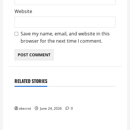
Website
Save my name, email, and website in this
browser for the next time I comment.
RELATED STORIES
Uncategorized
Mabar Santuy Tapi Tetap Maksimal
okecrot
June 24, 2026
0
Uncategorized
Main Bareng Temen Lama Auto Seru