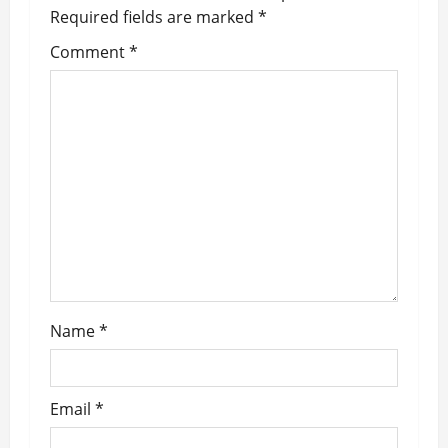
Required fields are marked
*
i
Comment
*
g
a
t
i
o
n
Name
*
Email
*