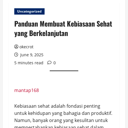
Uncategorized
Panduan Membuat Kebiasaan Sehat
yang Berkelanjutan
okecrot
June 9, 2025
5 minutes read
0
mantap168
Kebiasaan sehat adalah fondasi penting
untuk kehidupan yang bahagia dan produktif.
Namun, banyak orang yang kesulitan untuk
mempertahankan kebiasaan sehat dalam