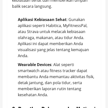
kebiasaan sehat dan memberikan umpan
balik secara langsung.
Aplikasi Kebiasaan Sehat
: Gunakan
aplikasi seperti Habitica, MyFitnessPal,
atau Strava untuk melacak kebiasaan
olahraga, makanan, atau tidur Anda.
Aplikasi ini dapat memberikan Anda
visualisasi yang jelas tentang kemajuan
Anda.
Wearable Devices
: Alat seperti
smartwatch atau fitness tracker dapat
membantu Anda memantau aktivitas fisik,
detak jantung, dan pola tidur, serta
memberikan laporan rutin tentang
kesehatan Anda.