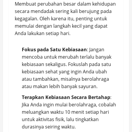
Membuat perubahan besar dalam kehidupan
secara mendadak sering kali berujung pada
kegagalan. Oleh karena itu, penting untuk
memulai dengan langkah kecil yang dapat
Anda lakukan setiap hari.
Fokus pada Satu Kebiasaan
: Jangan
mencoba untuk merubah terlalu banyak
kebiasaan sekaligus. Fokuslah pada satu
kebiasaan sehat yang ingin Anda ubah
atau tambahkan, misalnya berolahraga
atau makan lebih banyak sayuran.
Terapkan Kebiasaan Secara Bertahap
:
Jika Anda ingin mulai berolahraga, cobalah
meluangkan waktu 10 menit setiap hari
untuk aktivitas fisik, lalu tingkatkan
durasinya seiring waktu.