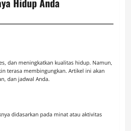
aya Hidup Anda
res, dan meningkatkan kualitas hidup. Namun,
n terasa membingungkan. Artikel ini akan
n, dan jadwal Anda.
ya didasarkan pada minat atau aktivitas