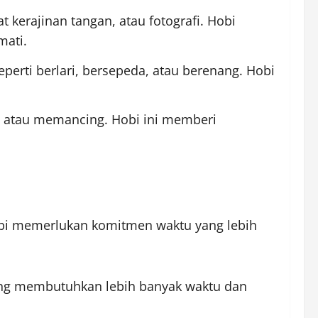
 kerajinan tangan, atau fotografi. Hobi
mati.
seperti berlari, bersepeda, atau berenang. Hobi
un, atau memancing. Hobi ini memberi
obi memerlukan komitmen waktu yang lebih
yang membutuhkan lebih banyak waktu dan