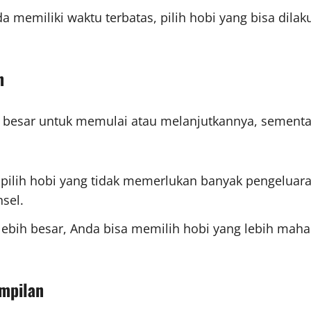
nda memiliki waktu terbatas, pilih hobi yang bisa dil
n
besar untuk memulai atau melanjutkannya, sementar
, pilih hobi yang tidak memerlukan banyak pengeluaran
sel.
 lebih besar, Anda bisa memilih hobi yang lebih maha
ampilan