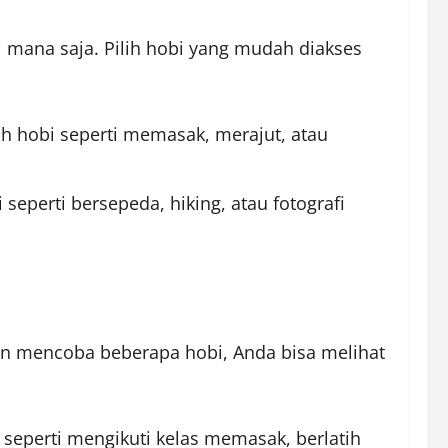
 mana saja. Pilih hobi yang mudah diakses
lih hobi seperti memasak, merajut, atau
i seperti bersepeda, hiking, atau fotografi
an mencoba beberapa hobi, Anda bisa melihat
seperti mengikuti kelas memasak, berlatih