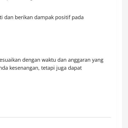
i dan berikan dampak positif pada
sesuaikan dengan waktu dan anggaran yang
nda kesenangan, tetapi juga dapat