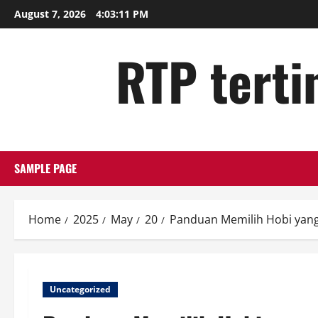
Skip
August 7, 2026
4:03:12 PM
to
content
RTP tertin
SAMPLE PAGE
Home
2025
May
20
Panduan Memilih Hobi yang
Uncategorized