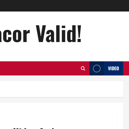
acor Valid!
VIDEO