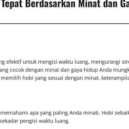
 Tepat Berdasarkan Minat dan G
ng efektif untuk mengisi waktu luang, mengurangi st
yang cocok dengan minat dan gaya hidup Anda mungki
milih hobi yang sesuai dengan minat, keterampila
memahami apa yang paling Anda minati. Hobi sebaikn
ekadar pengisi waktu luang.