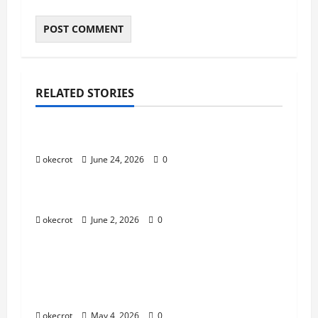
RELATED STORIES
Uncategorized
Mabar Santuy Tapi Tetap Maksimal
okecrot
June 24, 2026
0
Uncategorized
Main Bareng Temen Lama Auto Seru
okecrot
June 2, 2026
0
Uncategorized
Dari Pemula Jadi Pro Player:
Perjalanan Gila yang Bikin Lo Naik
Level!
okecrot
May 4, 2026
0