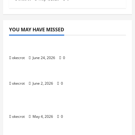
YOU MAY HAVE MISSED
Uncategorized
Mabar Santuy Tapi Tetap Maksimal
okecrot
June 24, 2026
0
Uncategorized
Main Bareng Temen Lama Auto Seru
okecrot
June 2, 2026
0
Uncategorized
Dari Pemula Jadi Pro Player: Perjalanan
Gila yang Bikin Lo Naik Level!
okecrot
May 4, 2026
0
Uncategorized
Game Online Lagi Trending Parah