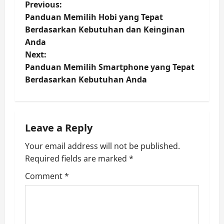
P
Previous:
Panduan Memilih Hobi yang Tepat
o
Berdasarkan Kebutuhan dan Keinginan
Anda
s
Next:
t
Panduan Memilih Smartphone yang Tepat
Berdasarkan Kebutuhan Anda
n
a
Leave a Reply
v
Your email address will not be published.
i
Required fields are marked
*
g
Comment
*
a
t