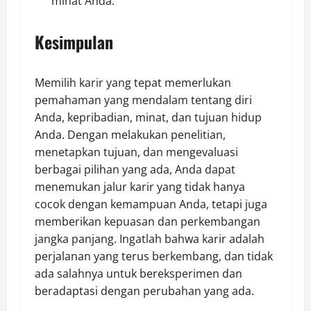
minat Anda.
Kesimpulan
Memilih karir yang tepat memerlukan
pemahaman yang mendalam tentang diri
Anda, kepribadian, minat, dan tujuan hidup
Anda. Dengan melakukan penelitian,
menetapkan tujuan, dan mengevaluasi
berbagai pilihan yang ada, Anda dapat
menemukan jalur karir yang tidak hanya
cocok dengan kemampuan Anda, tetapi juga
memberikan kepuasan dan perkembangan
jangka panjang. Ingatlah bahwa karir adalah
perjalanan yang terus berkembang, dan tidak
ada salahnya untuk bereksperimen dan
beradaptasi dengan perubahan yang ada.