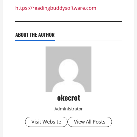
https://readingbuddysoftware.com
ABOUT THE AUTHOR
okecrot
Administrator
Visit Website
View All Posts