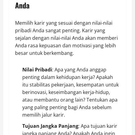
Anda
Memilih karir yang sesuai dengan nilai-nilai
pribadi Anda sangat penting. Karir yang
sejalan dengan nilai-nilai Anda akan memberi
Anda rasa kepuasan dan motivasi yang lebih
besar untuk berkembang.
Nilai Pribadi
: Apa yang Anda anggap
penting dalam kehidupan kerja? Apakah
itu stabilitas pekerjaan, kesempatan untuk
berinovasi, keseimbangan kerja-hidup,
atau membantu orang lain? Tentukan apa
yang paling penting bagi Anda sebelum
memilih jalur karir.
Tujuan Jangka Panjang
: Apa tujuan karir
jangka panjang Anda? Apakah Anda ingin