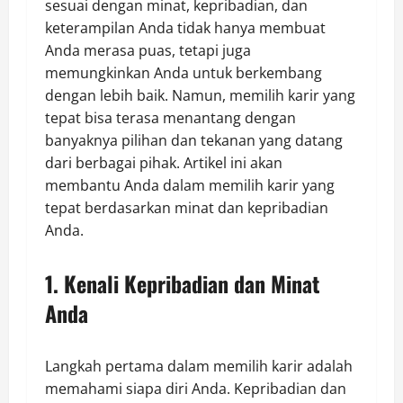
sesuai dengan minat, kepribadian, dan
keterampilan Anda tidak hanya membuat
Anda merasa puas, tetapi juga
memungkinkan Anda untuk berkembang
dengan lebih baik. Namun, memilih karir yang
tepat bisa terasa menantang dengan
banyaknya pilihan dan tekanan yang datang
dari berbagai pihak. Artikel ini akan
membantu Anda dalam memilih karir yang
tepat berdasarkan minat dan kepribadian
Anda.
1. Kenali Kepribadian dan Minat
Anda
Langkah pertama dalam memilih karir adalah
memahami siapa diri Anda. Kepribadian dan