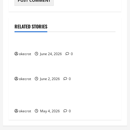
RELATED STORIES
Uncategorized
Mabar Santuy Tapi Tetap Maksimal
okecrot
June 24, 2026
0
Uncategorized
Main Bareng Temen Lama Auto Seru
okecrot
June 2, 2026
0
Uncategorized
Dari Pemula Jadi Pro Player: Perjalanan Gila
yang Bikin Lo Naik Level!
okecrot
May 4, 2026
0