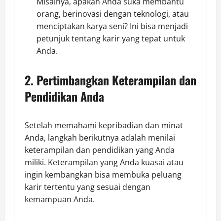
Misalnya, apakah Anda suka membantu
orang, berinovasi dengan teknologi, atau
menciptakan karya seni? Ini bisa menjadi
petunjuk tentang karir yang tepat untuk
Anda.
2. Pertimbangkan Keterampilan dan
Pendidikan Anda
Setelah memahami kepribadian dan minat
Anda, langkah berikutnya adalah menilai
keterampilan dan pendidikan yang Anda
miliki. Keterampilan yang Anda kuasai atau
ingin kembangkan bisa membuka peluang
karir tertentu yang sesuai dengan
kemampuan Anda.