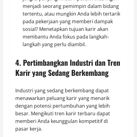
menjadi seorang pemimpin dalam bidang
tertentu, atau mungkin Anda lebih tertarik
pada pekerjaan yang memberi dampak
sosial? Menetapkan tujuan karir akan
membantu Anda fokus pada langkah-
langkah yang perlu diambil.
4. Pertimbangkan Industri dan Tren
Karir yang Sedang Berkembang
Industri yang sedang berkembang dapat
menawarkan peluang karir yang menarik
dengan potensi pertumbuhan yang lebih
besar. Mengikuti tren karir terbaru dapat
memberi Anda keunggulan kompetitif di
pasar kerja.