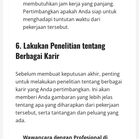
membutuhkan jam kerja yang panjang.
Pertimbangkan apakah Anda siap untuk
menghadapi tuntutan waktu dari
pekerjaan tersebut.
6. Lakukan Penelitian tentang
Berbagai Karir
Sebelum membuat keputusan akhir, penting
untuk melakukan penelitian tentang berbagai
karir yang Anda pertimbangkan. Ini akan
memberi Anda gambaran yang lebih jelas
tentang apa yang diharapkan dari pekerjaan
tersebut, serta tantangan dan peluang yang
ada.
Wawancara dengan Profesional di