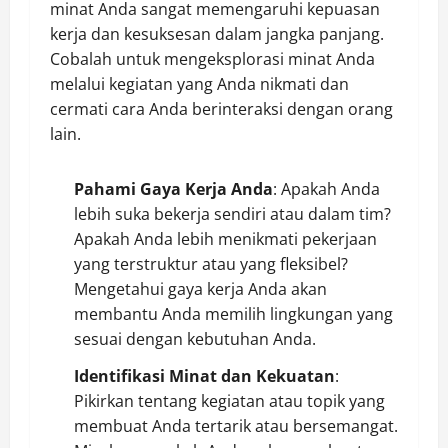
minat Anda sangat memengaruhi kepuasan
kerja dan kesuksesan dalam jangka panjang.
Cobalah untuk mengeksplorasi minat Anda
melalui kegiatan yang Anda nikmati dan
cermati cara Anda berinteraksi dengan orang
lain.
Pahami Gaya Kerja Anda
: Apakah Anda
lebih suka bekerja sendiri atau dalam tim?
Apakah Anda lebih menikmati pekerjaan
yang terstruktur atau yang fleksibel?
Mengetahui gaya kerja Anda akan
membantu Anda memilih lingkungan yang
sesuai dengan kebutuhan Anda.
Identifikasi Minat dan Kekuatan
:
Pikirkan tentang kegiatan atau topik yang
membuat Anda tertarik atau bersemangat.