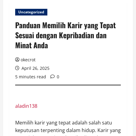
Uncategorized
Panduan Memilih Karir yang Tepat
Sesuai dengan Kepribadian dan
Minat Anda
okecrot
April 26, 2025
5 minutes read
0
aladin138
Memilih karir yang tepat adalah salah satu
keputusan terpenting dalam hidup. Karir yang