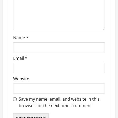
i
o
n
Name
*
Email
*
Website
Save my name, email, and website in this
browser for the next time I comment.