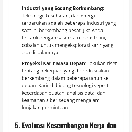
Industri yang Sedang Berkembang
:
Teknologi, kesehatan, dan energi
terbarukan adalah beberapa industri yang
saat ini berkembang pesat. Jika Anda
tertarik dengan salah satu industri ini,
cobalah untuk mengeksplorasi karir yang
ada di dalamnya.
Proyeksi Karir Masa Depan
: Lakukan riset
tentang pekerjaan yang diprediksi akan
berkembang dalam beberapa tahun ke
depan. Karir di bidang teknologi seperti
kecerdasan buatan, analisis data, dan
keamanan siber sedang mengalami
lonjakan permintaan.
5. Evaluasi Keseimbangan Kerja dan