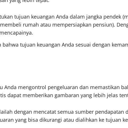
n yang lebih tepat.
ntukan tujuan keuangan Anda dalam jangka pendek 
ti membeli rumah atau mempersiapkan pensiun). Deng
 mencapainya.
an bahwa tujuan keuangan Anda sesuai dengan kemam
tu Anda mengontrol pengeluaran dan memastikan bah
tis dapat memberikan gambaran yang lebih jelas ten
lailah dengan mencatat semua sumber pendapatan d
uaran yang bisa dikurangi atau dialihkan ke tujuan k