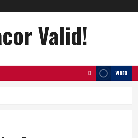
acor Valid!
VIDEO