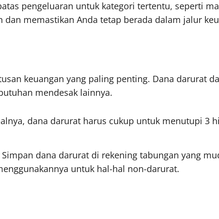
batas pengeluaran untuk kategori tertentu, seperti ma
an memastikan Anda tetap berada dalam jalur keu
utusan keuangan yang paling penting. Dana darurat 
kebutuhan mendesak lainnya.
dealnya, dana darurat harus cukup untuk menutupi 3 
: Simpan dana darurat di rekening tabungan yang mu
menggunakannya untuk hal-hal non-darurat.