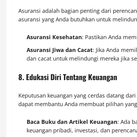
Asuransi adalah bagian penting dari perenca
asuransi yang Anda butuhkan untuk melindung
Asuransi Kesehatan
: Pastikan Anda memi
Asuransi Jiwa dan Cacat
: Jika Anda memi
dan cacat untuk melindungi mereka jika se
8. Edukasi Diri Tentang Keuangan
Keputusan keuangan yang cerdas datang dari 
dapat membantu Anda membuat pilihan yang l
Baca Buku dan Artikel Keuangan
: Ada b
keuangan pribadi, investasi, dan perencan