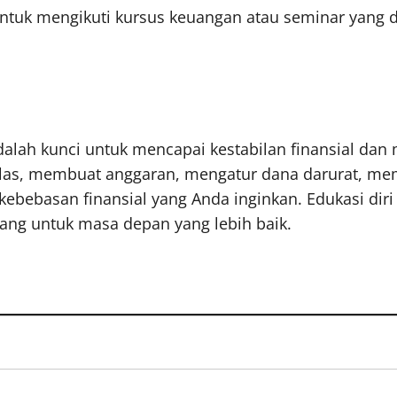
untuk mengikuti kursus keuangan atau seminar yan
lah kunci untuk mencapai kestabilan finansial da
as, membuat anggaran, mengatur dana darurat, memb
bebasan finansial yang Anda inginkan. Edukasi diri
ng untuk masa depan yang lebih baik.