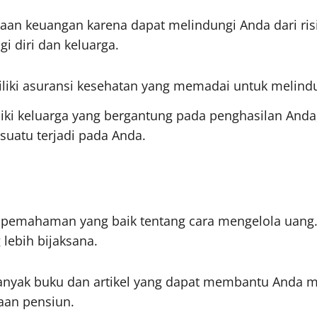
naan keuangan karena dapat melindungi Anda dari ris
i diri dan keluarga.
liki asuransi kesehatan yang memadai untuk melindu
liki keluarga yang bergantung pada penghasilan Anda
suatu terjadi pada Anda.
pemahaman yang baik tentang cara mengelola uang. 
ebih bijaksana.
anyak buku dan artikel yang dapat membantu Anda me
aan pensiun.