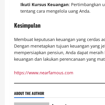
Ikuti Kursus Keuangan
: Pertimbangkan 
tentang cara mengelola uang Anda.
Kesimpulan
Membuat keputusan keuangan yang cerdas ada
Dengan menetapkan tujuan keuangan yang jel
mempersiapkan pensiun, Anda dapat meraih ke
keuangan dan lakukan perencanaan yang mata
https://www.nearfamous.com
ABOUT THE AUTHOR