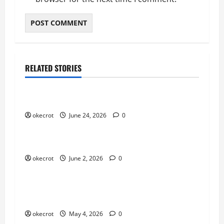
RELATED STORIES
Uncategorized
Mabar Santuy Tapi Tetap Maksimal
okecrot
June 24, 2026
0
Uncategorized
Main Bareng Temen Lama Auto Seru
okecrot
June 2, 2026
0
Uncategorized
Dari Pemula Jadi Pro Player: Perjalanan Gila
yang Bikin Lo Naik Level!
okecrot
May 4, 2026
0