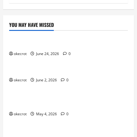
YOU MAY HAVE MISSED
Uncategorized
Mabar Santuy Tapi Tetap Maksimal
okecrot
June 24, 2026
0
Uncategorized
Main Bareng Temen Lama Auto Seru
okecrot
June 2, 2026
0
Uncategorized
Dari Pemula Jadi Pro Player: Perjalanan Gila yang
Bikin Lo Naik Level!
okecrot
May 4, 2026
0
Uncategorized
Game Online Lagi Trending Parah