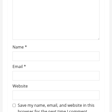
a
t
i
o
n
Name
*
Email
*
Website
Save my name, email, and website in this
browser for the next time I comment.