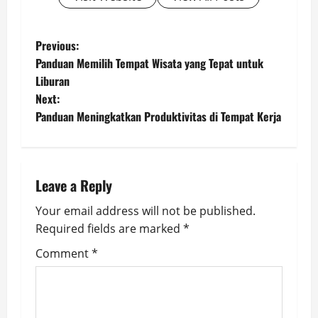
P
Previous:
Panduan Memilih Tempat Wisata yang Tepat untuk
o
Liburan
Next:
s
Panduan Meningkatkan Produktivitas di Tempat Kerja
t
n
Leave a Reply
a
Your email address will not be published.
v
Required fields are marked
*
i
Comment
*
g