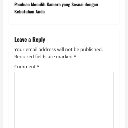
s
Panduan Memilih Kamera yang Sesuai dengan
t
Kebutuhan Anda
n
a
Leave a Reply
v
Your email address will not be published.
Required fields are marked
*
i
Comment
*
g
a
t
i
o