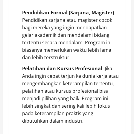
Pendidikan Formal (Sarjana, Magister)
:
Pendidikan sarjana atau magister cocok
bagi mereka yang ingin mendapatkan
gelar akademik dan mendalami bidang
tertentu secara mendalam. Program ini
biasanya memerlukan waktu lebih lama
dan lebih terstruktur.
Pelatihan dan Kursus Profesional
: Jika
Anda ingin cepat terjun ke dunia kerja atau
mengembangkan keterampilan tertentu,
pelatihan atau kursus profesional bisa
menjadi pilihan yang baik. Program ini
lebih singkat dan sering kali lebih fokus
pada keterampilan praktis yang
dibutuhkan dalam industri.