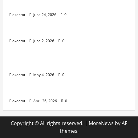
Mabar Santuy Tapi Tetap Maksimal
okecrot
June 24, 2026
0
Uncategorized
Main Bareng Temen Lama Auto Seru
okecrot
June 2, 2026
0
Uncategorized
Dari Pemula Jadi Pro Player: Perjalanan Gila yang
Bikin Lo Naik Level!
okecrot
May 4, 2026
0
Uncategorized
Game Online Lagi Trending Parah
okecrot
April 26, 2026
0
Copyright © All rights reserved.
|
MoreNews
by AF
themes.