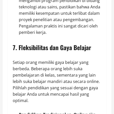
mengambil program pendidikan di bidang
teknologi atau sains, pastikan bahwa Anda
memiliki kesempatan untuk terlibat dalam
proyek penelitian atau pengembangan.
Pengalaman praktis ini sangat dicari oleh
pemberi kerja.
7. Fleksibilitas dan Gaya Belajar
Setiap orang memiliki gaya belajar yang
berbeda. Beberapa orang lebih suka
pembelajaran di kelas, sementara yang lain
lebih suka belajar mandiri atau secara online.
Pilihlah pendidikan yang sesuai dengan gaya
belajar Anda untuk mencapai hasil yang
optimal.