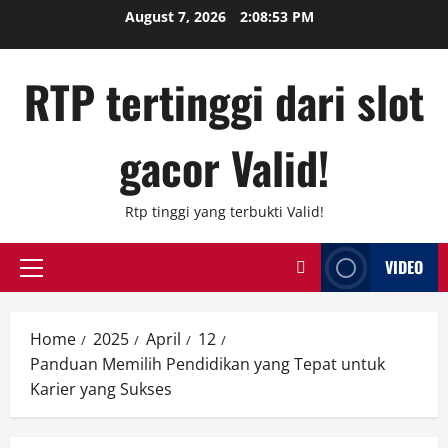
Skip
August 7, 2026
2:08:54 PM
to
content
RTP tertinggi dari slot
gacor Valid!
Rtp tinggi yang terbukti Valid!
VIDEO
Primary
Menu
Home
2025
April
12
Panduan Memilih Pendidikan yang Tepat untuk
Karier yang Sukses