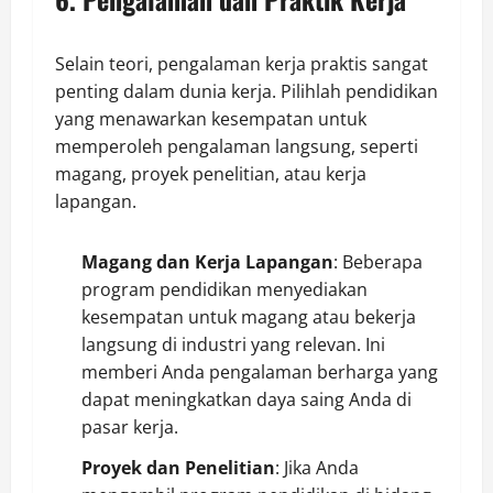
Selain teori, pengalaman kerja praktis sangat
penting dalam dunia kerja. Pilihlah pendidikan
yang menawarkan kesempatan untuk
memperoleh pengalaman langsung, seperti
magang, proyek penelitian, atau kerja
lapangan.
Magang dan Kerja Lapangan
: Beberapa
program pendidikan menyediakan
kesempatan untuk magang atau bekerja
langsung di industri yang relevan. Ini
memberi Anda pengalaman berharga yang
dapat meningkatkan daya saing Anda di
pasar kerja.
Proyek dan Penelitian
: Jika Anda