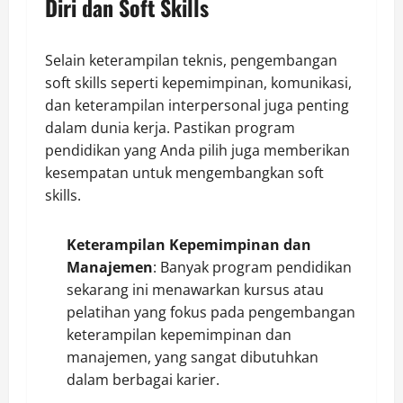
Diri dan Soft Skills
Selain keterampilan teknis, pengembangan
soft skills seperti kepemimpinan, komunikasi,
dan keterampilan interpersonal juga penting
dalam dunia kerja. Pastikan program
pendidikan yang Anda pilih juga memberikan
kesempatan untuk mengembangkan soft
skills.
Keterampilan Kepemimpinan dan
Manajemen
: Banyak program pendidikan
sekarang ini menawarkan kursus atau
pelatihan yang fokus pada pengembangan
keterampilan kepemimpinan dan
manajemen, yang sangat dibutuhkan
dalam berbagai karier.