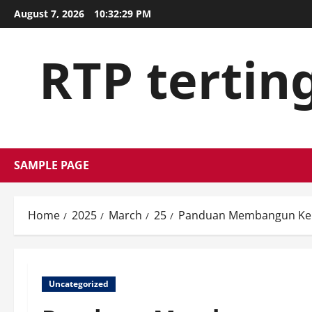
Skip
August 7, 2026
10:32:30 PM
to
content
RTP terting
SAMPLE PAGE
Home
2025
March
25
Panduan Membangun Keb
Uncategorized