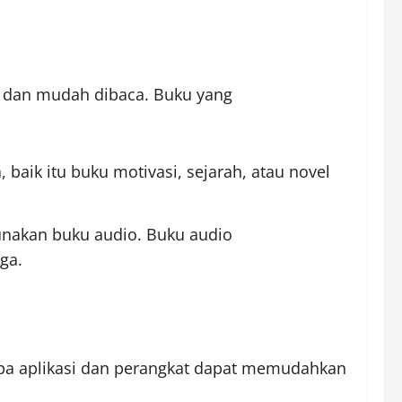
 dan mudah dibaca. Buku yang
baik itu buku motivasi, sejarah, atau novel
unakan buku audio. Buku audio
ga.
pa aplikasi dan perangkat dapat memudahkan