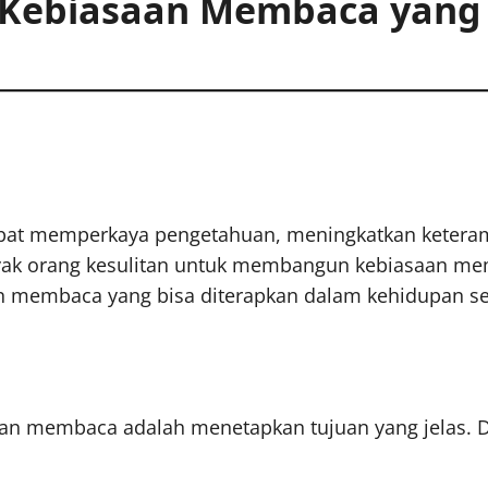
ebiasaan Membaca yang 
apat memperkaya pengetahuan, meningkatkan keteram
nyak orang kesulitan untuk membangun kebiasaan mem
 membaca yang bisa diterapkan dalam kehidupan seh
membaca adalah menetapkan tujuan yang jelas. Den