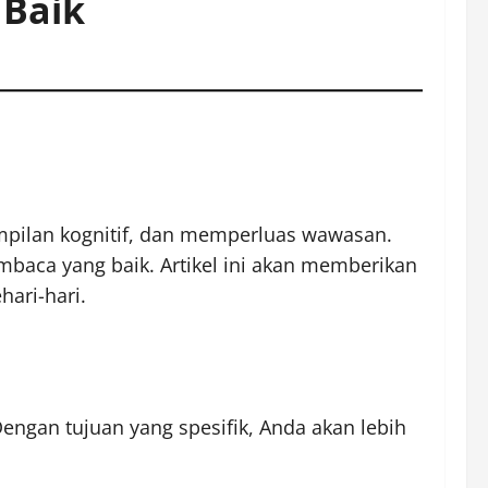
Baik
pilan kognitif, dan memperluas wawasan.
baca yang baik. Artikel ini akan memberikan
ari-hari.
gan tujuan yang spesifik, Anda akan lebih