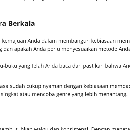
ra Berkala
asi kemajuan Anda dalam membangun kebiasaan mem
ng dan apakah Anda perlu menyesuaikan metode Anda
uku-buku yang telah Anda baca dan pastikan bahwa A
erasa sudah cukup nyaman dengan kebiasaan membaca
 singkat atau mencoba genre yang lebih menantang.
mbutuhkan waktu dan konsistensi. Dengan menetapk