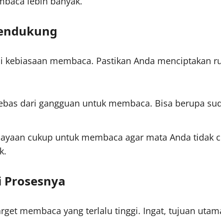
mbaca lebih banyak.
Mendukung
i kebiasaan membaca. Pastikan Anda menciptakan r
 bebas dari gangguan untuk membaca. Bisa berupa su
ahayaan cukup untuk membaca agar mata Anda tidak 
k.
i Prosesnya
rget membaca yang terlalu tinggi. Ingat, tujuan ut