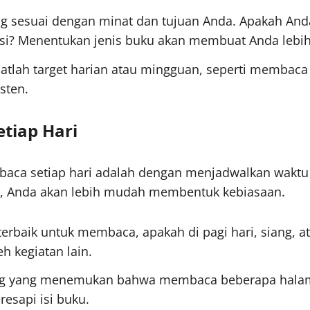
yang sesuai dengan minat dan tujuan Anda. Apakah A
 fiksi? Menentukan jenis buku akan membuat Anda le
uatlah target harian atau mingguan, seperti membaca 
sten.
tiap Hari
baca setiap hari adalah dengan menjadwalkan wakt
an, Anda akan lebih mudah membentuk kebiasaan.
terbaik untuk membaca, apakah di pagi hari, siang, a
h kegiatan lain.
ng yang menemukan bahwa membaca beberapa halama
esapi isi buku.