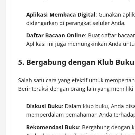
Aplikasi Membaca Digital
: Gunakan aplik
didengarkan di perangkat seluler Anda.
Daftar Bacaan Online
: Buat daftar bacaa
Aplikasi ini juga memungkinkan Anda unt
5. Bergabung dengan Klub Buk
Salah satu cara yang efektif untuk memper
Berinteraksi dengan orang lain yang memilik
Diskusi Buku
: Dalam klub buku, Anda bi
memperdalam pemahaman Anda terhadap 
Rekomendasi Buku
: Bergabung dengan 