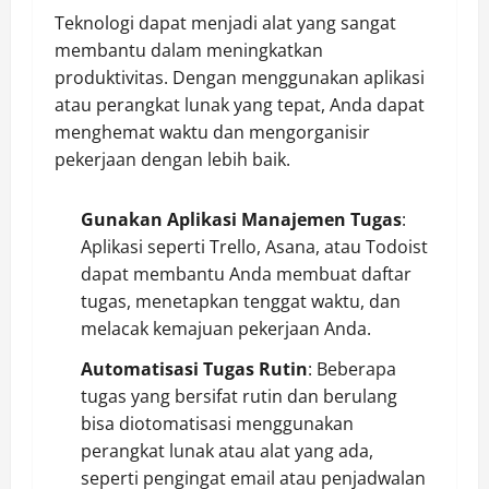
Teknologi dapat menjadi alat yang sangat
membantu dalam meningkatkan
produktivitas. Dengan menggunakan aplikasi
atau perangkat lunak yang tepat, Anda dapat
menghemat waktu dan mengorganisir
pekerjaan dengan lebih baik.
Gunakan Aplikasi Manajemen Tugas
:
Aplikasi seperti Trello, Asana, atau Todoist
dapat membantu Anda membuat daftar
tugas, menetapkan tenggat waktu, dan
melacak kemajuan pekerjaan Anda.
Automatisasi Tugas Rutin
: Beberapa
tugas yang bersifat rutin dan berulang
bisa diotomatisasi menggunakan
perangkat lunak atau alat yang ada,
seperti pengingat email atau penjadwalan