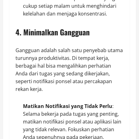
cukup setiap malam untuk menghindari
kelelahan dan menjaga konsentrasi.
4. Minimalkan Gangguan
Gangguan adalah salah satu penyebab utama
turunnya produktivitas. Di tempat kerja,
berbagai hal bisa mengalihkan perhatian
Anda dari tugas yang sedang dikerjakan,
seperti notifikasi ponsel atau percakapan
rekan kerja.
Matikan Notifikasi yang Tidak Perlu
:
Selama bekerja pada tugas yang penting,
matikan notifikasi ponsel atau aplikasi lain
yang tidak relevan. Fokuskan perhatian
Anda sepenuhnya pada pekerjaan.