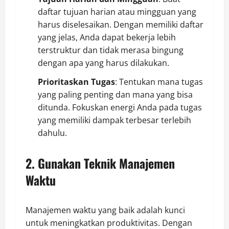
daftar tujuan harian atau mingguan yang
harus diselesaikan. Dengan memiliki daftar
yang jelas, Anda dapat bekerja lebih
terstruktur dan tidak merasa bingung
dengan apa yang harus dilakukan.
Prioritaskan Tugas
: Tentukan mana tugas
yang paling penting dan mana yang bisa
ditunda. Fokuskan energi Anda pada tugas
yang memiliki dampak terbesar terlebih
dahulu.
2. Gunakan Teknik Manajemen
Waktu
Manajemen waktu yang baik adalah kunci
untuk meningkatkan produktivitas. Dengan