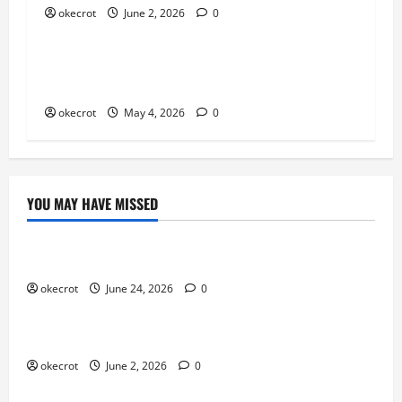
okecrot
June 2, 2026
0
Uncategorized
Dari Pemula Jadi Pro Player: Perjalanan Gila
yang Bikin Lo Naik Level!
okecrot
May 4, 2026
0
YOU MAY HAVE MISSED
Uncategorized
Mabar Santuy Tapi Tetap Maksimal
okecrot
June 24, 2026
0
Uncategorized
Main Bareng Temen Lama Auto Seru
okecrot
June 2, 2026
0
Uncategorized