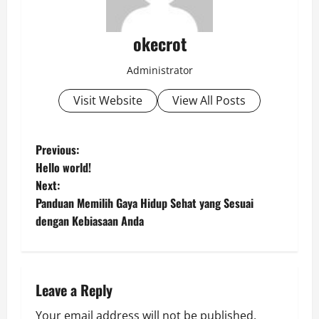
okecrot
Administrator
Visit Website
View All Posts
P
Previous:
Hello world!
o
Next:
Panduan Memilih Gaya Hidup Sehat yang Sesuai
s
dengan Kebiasaan Anda
t
n
Leave a Reply
a
Your email address will not be published.