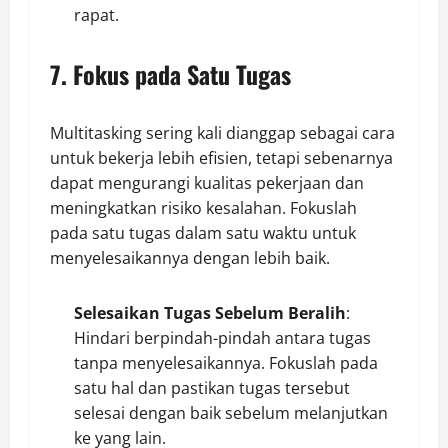
rapat.
7. Fokus pada Satu Tugas
Multitasking sering kali dianggap sebagai cara
untuk bekerja lebih efisien, tetapi sebenarnya
dapat mengurangi kualitas pekerjaan dan
meningkatkan risiko kesalahan. Fokuslah
pada satu tugas dalam satu waktu untuk
menyelesaikannya dengan lebih baik.
Selesaikan Tugas Sebelum Beralih
:
Hindari berpindah-pindah antara tugas
tanpa menyelesaikannya. Fokuslah pada
satu hal dan pastikan tugas tersebut
selesai dengan baik sebelum melanjutkan
ke yang lain.