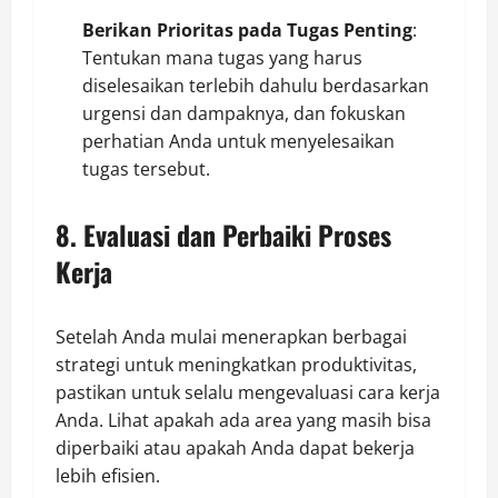
Berikan Prioritas pada Tugas Penting
:
Tentukan mana tugas yang harus
diselesaikan terlebih dahulu berdasarkan
urgensi dan dampaknya, dan fokuskan
perhatian Anda untuk menyelesaikan
tugas tersebut.
8. Evaluasi dan Perbaiki Proses
Kerja
Setelah Anda mulai menerapkan berbagai
strategi untuk meningkatkan produktivitas,
pastikan untuk selalu mengevaluasi cara kerja
Anda. Lihat apakah ada area yang masih bisa
diperbaiki atau apakah Anda dapat bekerja
lebih efisien.