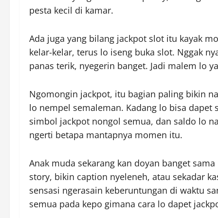
pesta kecil di kamar.
Ada juga yang bilang jackpot slot itu kayak 
kelar-kelar, terus lo iseng buka slot. Nggak
panas terik, nyegerin banget. Jadi malem lo 
Ngomongin jackpot, itu bagian paling bikin n
lo nempel semaleman. Kadang lo bisa dapet se
simbol jackpot nongol semua, dan saldo lo na
ngerti betapa mantapnya momen itu.
Anak muda sekarang kan doyan banget sama hal-
story, bikin caption nyeleneh, atau sekadar k
sensasi ngerasain keberuntungan di waktu san
semua pada kepo gimana cara lo dapet jackpo