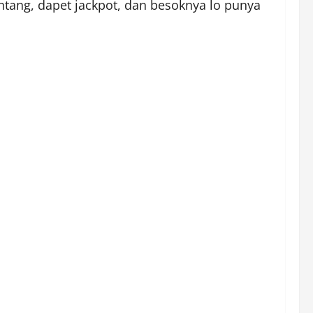
intang, dapet jackpot, dan besoknya lo punya