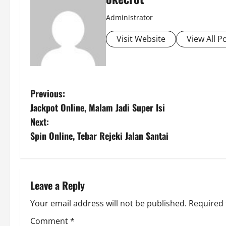
Administrator
Visit Website
View All P
P
Previous:
Jackpot Online, Malam Jadi Super Isi
o
Next:
s
Spin Online, Tebar Rejeki Jalan Santai
t
n
Leave a Reply
a
Your email address will not be published.
Required 
v
Comment
*