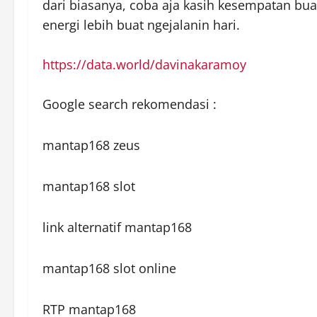
dari biasanya, coba aja kasih kesempatan buat
energi lebih buat ngejalanin hari.
https://data.world/davinakaramoy
Google search rekomendasi :
mantap168 zeus
mantap168 slot
link alternatif mantap168
mantap168 slot online
RTP mantap168