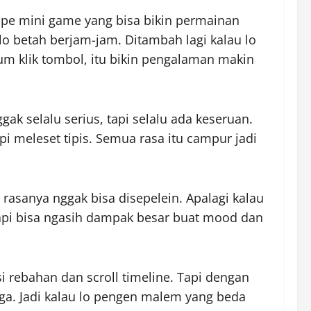
sampe mini game yang bisa bikin permainan
lo betah berjam-jam. Ditambah lagi kalau lo
um klik tombol, itu bikin pengalaman makin
ak selalu serius, tapi selalu ada keseruan.
i meleset tipis. Semua rasa itu campur jadi
 rasanya nggak bisa disepelein. Apalagi kalau
, tapi bisa ngasih dampak besar buat mood dan
i rebahan dan scroll timeline. Tapi dengan
uga. Jadi kalau lo pengen malem yang beda