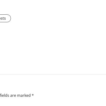
osts
fields are marked
*