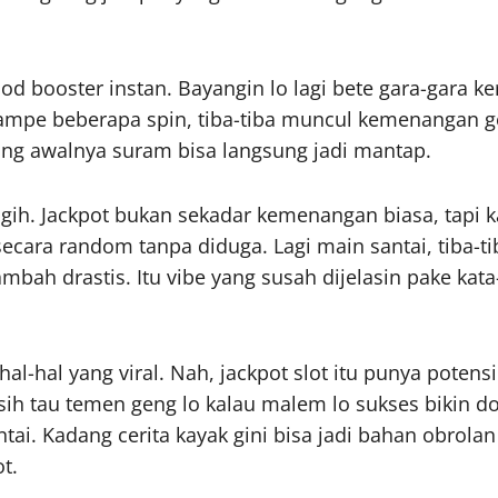
mood booster instan. Bayangin lo lagi bete gara-gara
 nyampe beberapa spin, tiba-tiba muncul kemenangan g
yang awalnya suram bisa langsung jadi mantap.
agih. Jackpot bukan sekadar kemenangan biasa, tapi 
cara random tanpa diduga. Lagi main santai, tiba-tib
mbah drastis. Itu vibe yang susah dijelasin pake kat
hal yang viral. Nah, jackpot slot itu punya potensi j
asih tau temen geng lo kalau malem lo sukses bikin d
tai. Kadang cerita kayak gini bisa jadi bahan obrol
t.