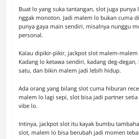
Buat lo yang suka tantangan, slot juga punya 
nggak monoton. Jadi malem lo bukan cuma diis
punya gaya main sendiri, misalnya nunggu mom
personal.
Kalau dipikir-pikir, jackpot slot malem-malem
Kadang lo ketawa sendiri, kadang deg-degan, 
satu, dan bikin malem jadi lebih hidup.
Ada orang yang bilang slot cuma hiburan rece
malem lo lagi sepi, slot bisa jadi partner se
vibe lo.
Intinya, jackpot slot itu kayak bumbu tambah
slot, malem lo bisa berubah jadi momen tebar