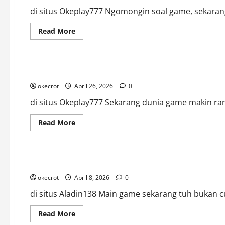
di situs Okeplay777 Ngomongin soal game, sekarang
Read
Read More
more
Uncategorized
about
Dari
Pemula
Jadi
Game Online Lagi Trending Parah
Pro
Player:
okecrot
April 26, 2026
Perjalanan
0
Gila
yang
di situs Okeplay777 Sekarang dunia game makin ram
Bikin
Lo
Naik
Read
Read More
Level!
more
Uncategorized
about
Game
Online
Lagi
Cara Main Game Biar Nggak Rungkad
Trending
Parah
okecrot
April 8, 2026
0
di situs Aladin138 Main game sekarang tuh bukan cu
Read
Read More
more