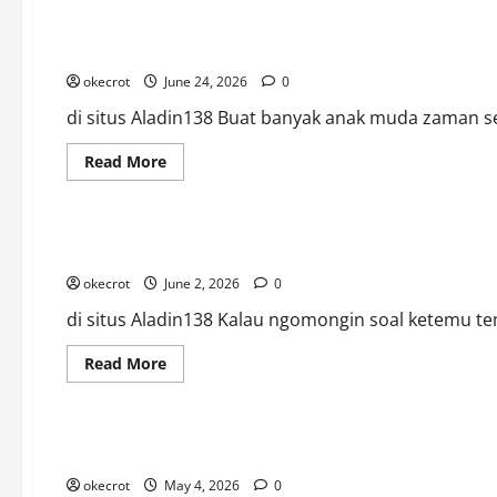
Mabar Santuy Tapi Tetap Maksimal
okecrot
June 24, 2026
0
di situs Aladin138 Buat banyak anak muda zaman 
Read
Read More
more
Uncategorized
about
Mabar
Santuy
Tapi
Main Bareng Temen Lama Auto Seru
Tetap
Maksimal
okecrot
June 2, 2026
0
di situs Aladin138 Kalau ngomongin soal ketemu tem
Read
Read More
more
Uncategorized
about
Main
Bareng
Temen
Dari Pemula Jadi Pro Player: Perjalanan Gila yang Bikin Lo N
Lama
Auto
okecrot
May 4, 2026
Seru
0