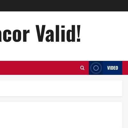
acor Valid!
VIDEO