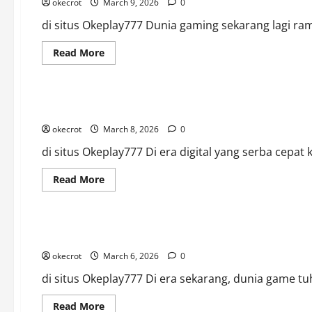
okecrot
March 9, 2026
Gamer
0
Makin
Solid
di situs Okeplay777 Dunia gaming sekarang lagi ram
Read
Read More
more
Uncategorized
about
Game
Viral
yang
Spin Santai Tapi Hoki Nyangkut
Lagi
Trending
okecrot
March 8, 2026
di
0
Gaming
di situs Okeplay777 Di era digital yang serba cepat 
Read
Read More
more
Uncategorized
about
Spin
Santai
Tapi
Game Viral Terbaru
Hoki
Nyangkut
okecrot
March 6, 2026
0
di situs Okeplay777 Di era sekarang, dunia game tu
Read
Read More