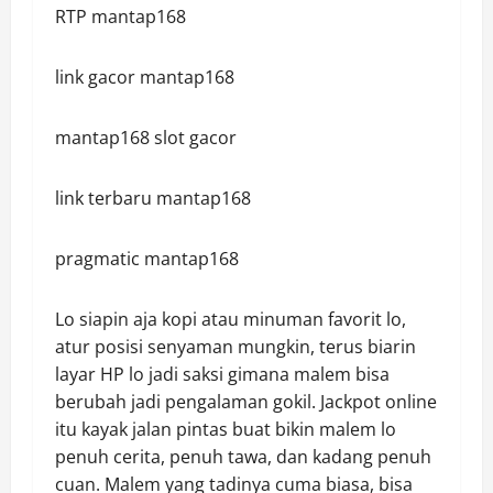
RTP mantap168
link gacor mantap168
mantap168 slot gacor
link terbaru mantap168
pragmatic mantap168
Lo siapin aja kopi atau minuman favorit lo,
atur posisi senyaman mungkin, terus biarin
layar HP lo jadi saksi gimana malem bisa
berubah jadi pengalaman gokil. Jackpot online
itu kayak jalan pintas buat bikin malem lo
penuh cerita, penuh tawa, dan kadang penuh
cuan. Malem yang tadinya cuma biasa, bisa