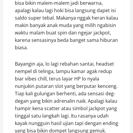
bisa bikin malem-malem jadi berwarna,
apalagi kalau lagi hoki bisa langsung dapet isi
saldo super tebal. Makanya nggak heran kalau
makin banyak anak muda yang milih ngabisin
waktu malam buat spin dan ngejar jackpot,
karena sensasinya beda banget sama hiburan
biasa.
Bayangin aja, lo lagi rebahan santai, headset
nempel di telinga, lampu kamar agak redup
biar vibes chill, terus layar HP lo nyala
nunjukin putaran slot yang berputar kenceng.
Tiap kali gulungan berhenti, ada sensasi deg-
degan yang bikin adrenalin naik. Apalagi kalau
hampir kena scatter atau simbol jackpot yang
tinggal satu langkah lagi. Itu rasanya udah
kayak nungguin hasil ujian tapi dengan ending
yang bisa bikin dompet langsung gemuk.