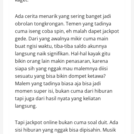
Ada cerita menarik yang sering banget jadi
obrolan tongkrongan. Temen yang tadinya
cuma iseng coba spin, eh malah dapet jackpot
gede. Dari yang awalnya mikir cuma main
buat ngisi waktu, tiba-tiba saldo akunnya
langsung naik signifikan. Hal-hal kayak gitu
bikin orang lain makin penasaran, karena
siapa sih yang nggak mau malemnya diisi
sesuatu yang bisa bikin dompet ketawa?
Malem yang tadinya biasa aja bisa jadi
momen super isi, bukan cuma dari hiburan
tapi juga dari hasil nyata yang keliatan
langsung.
Tapi jackpot online bukan cuma soal duit. Ada
sisi hiburan yang nggak bisa dipisahin. Musik