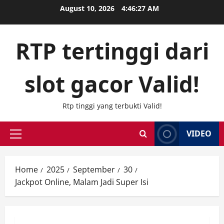
Skip
August 10, 2026
4:46:28 AM
to
content
RTP tertinggi dari
slot gacor Valid!
Rtp tinggi yang terbukti Valid!
VIDEO
Primary
Menu
Home
2025
September
30
Jackpot Online, Malam Jadi Super Isi