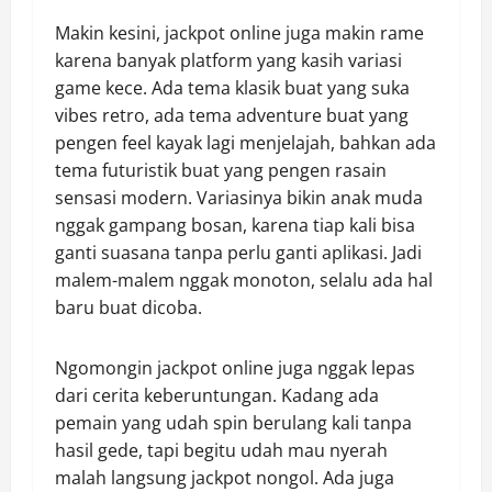
Makin kesini, jackpot online juga makin rame
karena banyak platform yang kasih variasi
game kece. Ada tema klasik buat yang suka
vibes retro, ada tema adventure buat yang
pengen feel kayak lagi menjelajah, bahkan ada
tema futuristik buat yang pengen rasain
sensasi modern. Variasinya bikin anak muda
nggak gampang bosan, karena tiap kali bisa
ganti suasana tanpa perlu ganti aplikasi. Jadi
malem-malem nggak monoton, selalu ada hal
baru buat dicoba.
Ngomongin jackpot online juga nggak lepas
dari cerita keberuntungan. Kadang ada
pemain yang udah spin berulang kali tanpa
hasil gede, tapi begitu udah mau nyerah
malah langsung jackpot nongol. Ada juga