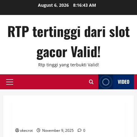
Skip
August 6, 2026
8:16:43 AM
to
content
RTP tertinggi dari slot
gacor Valid!
Rtp tinggi yang terbukti Valid!
VIDEO
Primary
Menu
Uncategorized
Keunggulan Top Gamer Internasional Cuma
Okeplay777
okecrot
November 9, 2025
0