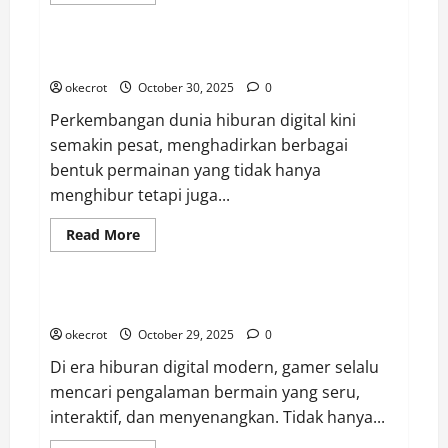
more
Uncategorized
about
Aladin138
Bikin
Semua
Main Trading Game Ribuan di Mantap168
Ronde
Ceria
okecrot
October 30, 2025
0
Perkembangan dunia hiburan digital kini
semakin pesat, menghadirkan berbagai
bentuk permainan yang tidak hanya
menghibur tetapi juga...
Read
Read More
more
Uncategorized
about
Main
Trading
Game
Main Simulasi Seru Bareng Okeplay777
Ribuan
di
okecrot
October 29, 2025
0
Mantap168
Di era hiburan digital modern, gamer selalu
mencari pengalaman bermain yang seru,
interaktif, dan menyenangkan. Tidak hanya...