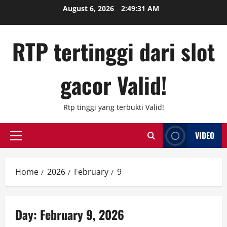
Skip
August 6, 2026
2:49:31 AM
to
content
RTP tertinggi dari slot
gacor Valid!
Rtp tinggi yang terbukti Valid!
VIDEO
Primary
Menu
Home
2026
February
9
Day:
February 9, 2026