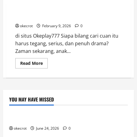
Uncategorized
Cuan Datang Pas Lagi Nyantai
okecrot
February 9, 2026
0
di situs Okeplay777 Siapa bilang cari cuan itu
harus tegang, serius, dan penuh drama?
Zaman sekarang, anak...
Read
Read More
more
about
Cuan
Datang
Pas
Lagi
Nyantai
YOU MAY HAVE MISSED
Uncategorized
Mabar Santuy Tapi Tetap Maksimal
okecrot
June 24, 2026
0
Uncategorized