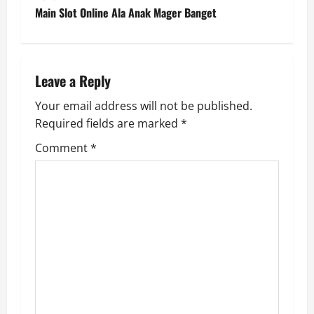
Main Slot Online Ala Anak Mager Banget
s
t
n
Leave a Reply
a
Your email address will not be published.
Required fields are marked
*
v
Comment
*
i
g
a
t
i