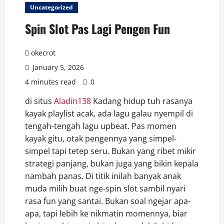
Uncategorized
Spin Slot Pas Lagi Pengen Fun
okecrot
January 5, 2026
4 minutes read
0
di situs
Aladin138
Kadang hidup tuh rasanya
kayak playlist acak, ada lagu galau nyempil di
tengah-tengah lagu upbeat. Pas momen
kayak gitu, otak pengennya yang simpel-
simpel tapi tetep seru. Bukan yang ribet mikir
strategi panjang, bukan juga yang bikin kepala
nambah panas. Di titik inilah banyak anak
muda milih buat nge-spin slot sambil nyari
rasa fun yang santai. Bukan soal ngejar apa-
apa, tapi lebih ke nikmatin momennya, biar