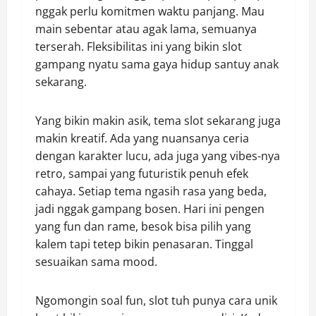
nggak perlu komitmen waktu panjang. Mau
main sebentar atau agak lama, semuanya
terserah. Fleksibilitas ini yang bikin slot
gampang nyatu sama gaya hidup santuy anak
sekarang.
Yang bikin makin asik, tema slot sekarang juga
makin kreatif. Ada yang nuansanya ceria
dengan karakter lucu, ada juga yang vibes-nya
retro, sampai yang futuristik penuh efek
cahaya. Setiap tema ngasih rasa yang beda,
jadi nggak gampang bosen. Hari ini pengen
yang fun dan rame, besok bisa pilih yang
kalem tapi tetep bikin penasaran. Tinggal
sesuaikan sama mood.
Ngomongin soal fun, slot tuh punya cara unik