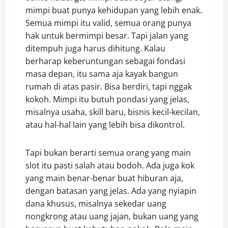
mimpi buat punya kehidupan yang lebih enak.
Semua mimpi itu valid, semua orang punya
hak untuk bermimpi besar. Tapi jalan yang
ditempuh juga harus dihitung. Kalau
berharap keberuntungan sebagai fondasi
masa depan, itu sama aja kayak bangun
rumah di atas pasir. Bisa berdiri, tapi nggak
kokoh. Mimpi itu butuh pondasi yang jelas,
misalnya usaha, skill baru, bisnis kecil-kecilan,
atau hal-hal lain yang lebih bisa dikontrol.
Tapi bukan berarti semua orang yang main
slot itu pasti salah atau bodoh. Ada juga kok
yang main benar-benar buat hiburan aja,
dengan batasan yang jelas. Ada yang nyiapin
dana khusus, misalnya sekedar uang
nongkrong atau uang jajan, bukan uang yang