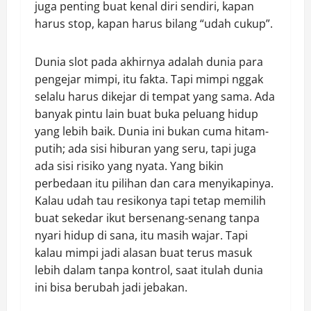
juga penting buat kenal diri sendiri, kapan
harus stop, kapan harus bilang “udah cukup”.
Dunia slot pada akhirnya adalah dunia para
pengejar mimpi, itu fakta. Tapi mimpi nggak
selalu harus dikejar di tempat yang sama. Ada
banyak pintu lain buat buka peluang hidup
yang lebih baik. Dunia ini bukan cuma hitam-
putih; ada sisi hiburan yang seru, tapi juga
ada sisi risiko yang nyata. Yang bikin
perbedaan itu pilihan dan cara menyikapinya.
Kalau udah tau resikonya tapi tetap memilih
buat sekedar ikut bersenang-senang tanpa
nyari hidup di sana, itu masih wajar. Tapi
kalau mimpi jadi alasan buat terus masuk
lebih dalam tanpa kontrol, saat itulah dunia
ini bisa berubah jadi jebakan.