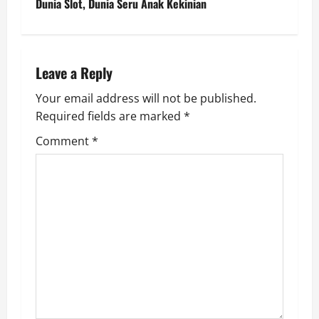
Dunia Slot, Dunia Seru Anak Kekinian
t
n
Leave a Reply
a
Your email address will not be published.
v
Required fields are marked
*
i
Comment
*
g
a
t
i
o