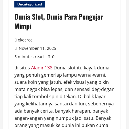
Uncategorized
Dunia Slot, Dunia Para Pengejar
Mimpi
okecrot
November 11, 2025
5 minutes read
0
di situs
Aladin138
Dunia slot itu kayak dunia
yang penuh gemerlap lampu warna-warni,
suara koin yang jatuh, efek visual yang bikin
mata nggak bisa lepas, dan sensasi deg-degan
tiap kali tombol spin ditekan. Di balik layar
yang kelihatannya santai dan fun, sebenernya
ada banyak cerita, banyak harapan, banyak
angan-angan yang numpuk jadi satu. Banyak
orang yang masuk ke dunia ini bukan cuma