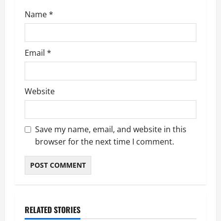
n
Name
*
Email
*
Website
Save my name, email, and website in this
browser for the next time I comment.
RELATED STORIES
Uncategorized