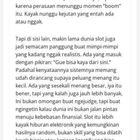
karena perasaan menunggu momen “boom”
itu. Kayak nunggu kejutan yang entah ada
atau nggak.
Tapi di sisi lain, makin lama dunia slot juga
jadi semacam panggung buat mimpi-mimpi
yang kadang nggak realistis. Ada yang masuk
dengan pikiran: “Gue bisa kaya dari sini.”
Padahal kenyataannya sistemnya memang
udah dirancang supaya peluang menang itu
kecil. Ada yang sesekali menang besar, iya itu
bener, tapi yang kalah juga jauh lebih banyak.
Ini bukan omongan buat ngejudge, tapi buat
ngingetin kalau dunia ini bukan jalan pintas
menuju kebebasan finansial. Slot itu lebih
kayak hiburan elektronik yang kemungkinan
hasilnya random, bukan skill yang bisa dilatih