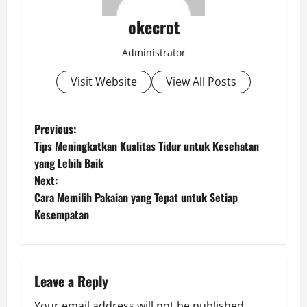
okecrot
Administrator
Visit Website
View All Posts
P
Previous:
Tips Meningkatkan Kualitas Tidur untuk Kesehatan
o
yang Lebih Baik
Next:
s
Cara Memilih Pakaian yang Tepat untuk Setiap
t
Kesempatan
n
a
Leave a Reply
v
Your email address will not be published.