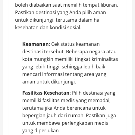
boleh diabaikan saat memilih tempat liburan.
Pastikan destinasi yang Anda pilih aman
untuk dikunjungi, terutama dalam hal
kesehatan dan kondisi sosial.
Keamanan
: Cek status keamanan
destinasi tersebut. Beberapa negara atau
kota mungkin memiliki tingkat kriminalitas
yang lebih tinggi, sehingga lebih baik
mencari informasi tentang area yang
aman untuk dikunjungi.
Fasilitas Kesehatan
: Pilih destinasi yang
memiliki fasilitas medis yang memadai,
terutama jika Anda berencana untuk
bepergian jauh dari rumah. Pastikan juga
untuk membawa perlengkapan medis
yang diperlukan.