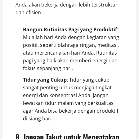
Anda akan bekerja dengan lebih terstruktur
dan efisien.
Bangun Rutinitas Pagi yang Produktif
:
Mulailah hari Anda dengan kegiatan yang
positif, seperti olahraga ringan, meditasi,
atau merencanakan hari Anda. Rutinitas
pagi yang baik akan memberi energi dan
fokus sepanjang hari.
Tidur yang Cukup
: Tidur yang cukup
sangat penting untuk menjaga tingkat
energi dan konsentrasi Anda. Jangan
lewatkan tidur malam yang berkualitas
agar Anda bisa bekerja dengan produktif
di siang hari.
8. Jangan Takut untuk Mengatakan