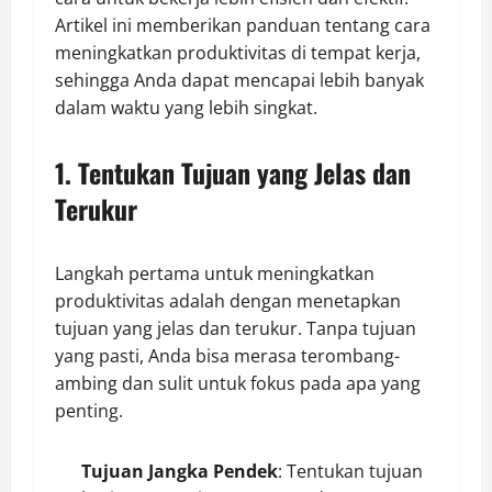
Artikel ini memberikan panduan tentang cara
meningkatkan produktivitas di tempat kerja,
sehingga Anda dapat mencapai lebih banyak
dalam waktu yang lebih singkat.
1. Tentukan Tujuan yang Jelas dan
Terukur
Langkah pertama untuk meningkatkan
produktivitas adalah dengan menetapkan
tujuan yang jelas dan terukur. Tanpa tujuan
yang pasti, Anda bisa merasa terombang-
ambing dan sulit untuk fokus pada apa yang
penting.
Tujuan Jangka Pendek
: Tentukan tujuan