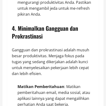
mengurangi produktivitas Anda. Pastikan
untuk mengambil jeda untuk me-refresh
pikiran Anda.
4. Minimalkan Gangguan dan
Prokrastinasi
Gangguan dan prokrastinasi adalah musuh
besar produktivitas. Menjaga fokus pada
tugas yang sedang dikerjakan adalah kunci
untuk menyelesaikan pekerjaan lebih cepat
dan lebih efisien.
Matikan Pemberitahuan
: Matikan
pemberitahuan email, media sosial, atau
aplikasi lainnya yang dapat mengalihkan
perhatian Anda saat bekerja.