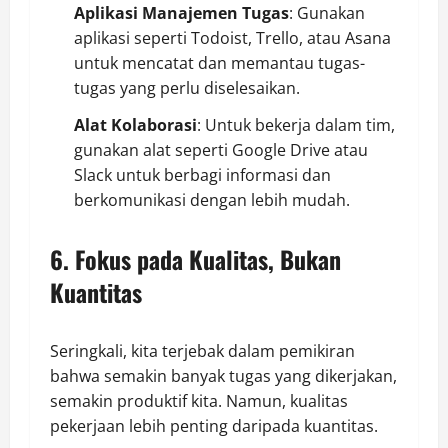
Aplikasi Manajemen Tugas
: Gunakan
aplikasi seperti Todoist, Trello, atau Asana
untuk mencatat dan memantau tugas-
tugas yang perlu diselesaikan.
Alat Kolaborasi
: Untuk bekerja dalam tim,
gunakan alat seperti Google Drive atau
Slack untuk berbagi informasi dan
berkomunikasi dengan lebih mudah.
6. Fokus pada Kualitas, Bukan
Kuantitas
Seringkali, kita terjebak dalam pemikiran
bahwa semakin banyak tugas yang dikerjakan,
semakin produktif kita. Namun, kualitas
pekerjaan lebih penting daripada kuantitas.