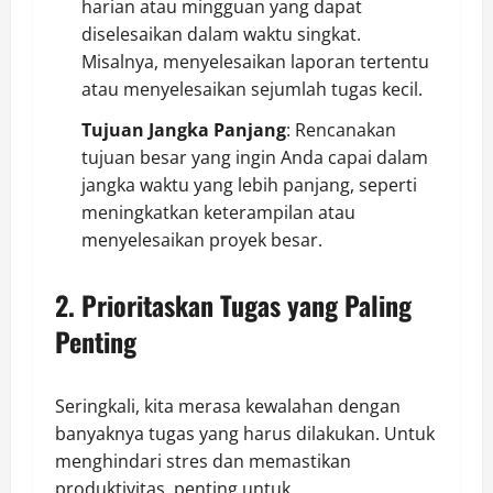
harian atau mingguan yang dapat
diselesaikan dalam waktu singkat.
Misalnya, menyelesaikan laporan tertentu
atau menyelesaikan sejumlah tugas kecil.
Tujuan Jangka Panjang
: Rencanakan
tujuan besar yang ingin Anda capai dalam
jangka waktu yang lebih panjang, seperti
meningkatkan keterampilan atau
menyelesaikan proyek besar.
2. Prioritaskan Tugas yang Paling
Penting
Seringkali, kita merasa kewalahan dengan
banyaknya tugas yang harus dilakukan. Untuk
menghindari stres dan memastikan
produktivitas, penting untuk