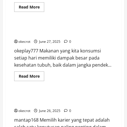
Read
Read More
more
Uncategorized
about
Panduan
Mengelola
Stres
Panduan Memilih Makanan Sehat untuk Menunjang
Sehari-
Kesehatan Tubuh
hari
untuk
okecrot
June 27, 2025
0
Kesehatan
Mental
okeplay777 Makanan yang kita konsumsi
yang
Lebih
setiap hari memiliki dampak besar pada
Baik
kesehatan tubuh, baik dalam jangka pendek...
Read
Read More
more
Uncategorized
about
Panduan
Memilih
Makanan
Panduan Memilih Karier yang Sesuai dengan Passion
Sehat
dan Keterampilan Anda
untuk
Menunjang
okecrot
June 26, 2025
0
Kesehatan
Tubuh
mantap168 Memilih karier yang tepat adalah