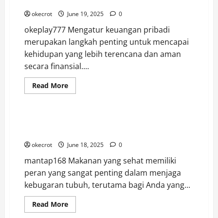
Mengatur keuangan pribadi
Liburan
yang
okecrot
June 19, 2025
0
Menyenangkan
dan
okeplay777 Mengatur keuangan pribadi
Memuaskan
merupakan langkah penting untuk mencapai
kehidupan yang lebih terencana dan aman
secara finansial....
Read
Read More
more
Uncategorized
about
Mengatur
keuangan
pribadi
Panduan Memilih Makanan Sehat untuk Menunjang
Gaya Hidup Aktif
okecrot
June 18, 2025
0
mantap168 Makanan yang sehat memiliki
peran yang sangat penting dalam menjaga
kebugaran tubuh, terutama bagi Anda yang...
Read
Read More
more
Uncategorized
about