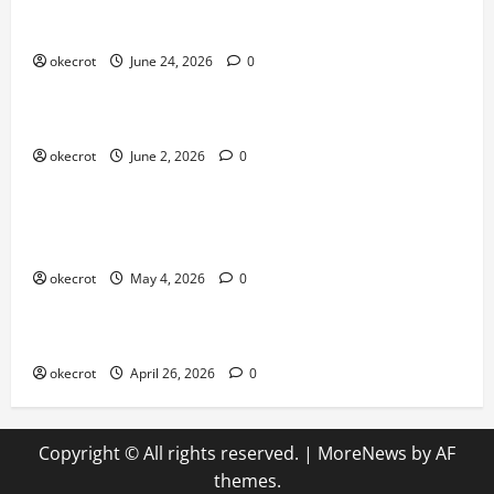
Mabar Santuy Tapi Tetap Maksimal
okecrot
June 24, 2026
0
Uncategorized
Main Bareng Temen Lama Auto Seru
okecrot
June 2, 2026
0
Uncategorized
Dari Pemula Jadi Pro Player: Perjalanan Gila yang
Bikin Lo Naik Level!
okecrot
May 4, 2026
0
Uncategorized
Game Online Lagi Trending Parah
okecrot
April 26, 2026
0
Copyright © All rights reserved.
|
MoreNews
by AF
themes.