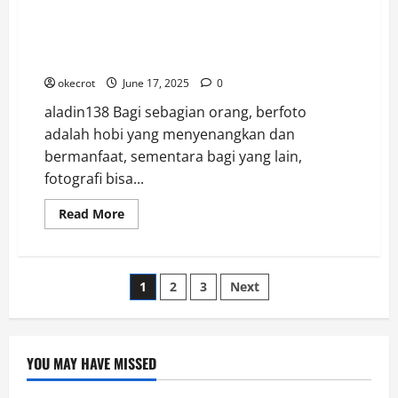
Panduan
Memilih
Makanan
Panduan Memilih Kamera Digital yang Tepat untuk
Sehat
Pemula
untuk
Menunjang
okecrot
June 17, 2025
0
Gaya
Hidup
aladin138 Bagi sebagian orang, berfoto
Aktif
adalah hobi yang menyenangkan dan
bermanfaat, sementara bagi yang lain,
fotografi bisa...
Read
Read More
more
about
Panduan
Memilih
Kamera
Posts
1
2
3
Next
Digital
yang
Tepat
pagination
untuk
Pemula
YOU MAY HAVE MISSED
Uncategorized