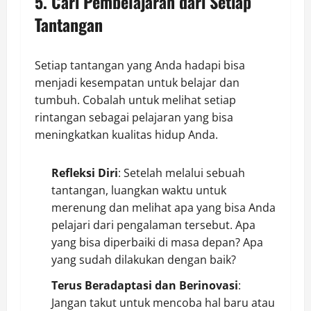
5. Cari Pembelajaran dari Setiap
Tantangan
Setiap tantangan yang Anda hadapi bisa
menjadi kesempatan untuk belajar dan
tumbuh. Cobalah untuk melihat setiap
rintangan sebagai pelajaran yang bisa
meningkatkan kualitas hidup Anda.
Refleksi Diri
: Setelah melalui sebuah
tantangan, luangkan waktu untuk
merenung dan melihat apa yang bisa Anda
pelajari dari pengalaman tersebut. Apa
yang bisa diperbaiki di masa depan? Apa
yang sudah dilakukan dengan baik?
Terus Beradaptasi dan Berinovasi
:
Jangan takut untuk mencoba hal baru atau