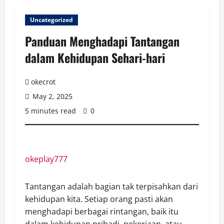
Uncategorized
Panduan Menghadapi Tantangan
dalam Kehidupan Sehari-hari
okecrot
May 2, 2025
5 minutes read
0
okeplay777
Tantangan adalah bagian tak terpisahkan dari
kehidupan kita. Setiap orang pasti akan
menghadapi berbagai rintangan, baik itu