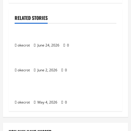
RELATED STORIES
Uncategorized
Mabar Santuy Tapi Tetap Maksimal
okecrot
June 24, 2026
0
Uncategorized
Main Bareng Temen Lama Auto Seru
okecrot
June 2, 2026
0
Uncategorized
Dari Pemula Jadi Pro Player: Perjalanan Gila
yang Bikin Lo Naik Level!
okecrot
May 4, 2026
0