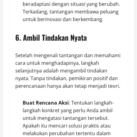
beradaptasi dengan situasi yang berubah.
Terkadang, tantangan membawa peluang
untuk berinovasi dan berkembang.
6. Ambil Tindakan Nyata
Setelah mengenali tantangan dan memahami
cara untuk menghadapinya, langkah
selanjutnya adalah mengambil tindakan
nyata. Tanpa tindakan, pemikiran positif dan
perencanaan hanya akan tetap menjadi teori.
Buat Rencana Aksi
: Tentukan langkah-
langkah konkret yang perlu Anda ambil
untuk mengatasi tantangan tersebut.
Apakah itu mencari solusi praktis atau
melakukan perubahan tertentu dalam