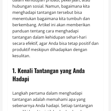
dalam kehidupan pribadi, pekerjaan, atau
hubungan sosial. Namun, bagaimana kita
menghadapi tantangan tersebut bisa
menentukan bagaimana kita tumbuh dan
berkembang. Artikel ini akan memberikan
panduan tentang cara menghadapi
tantangan dalam kehidupan sehari-hari
secara efektif, agar Anda bisa tetap positif dan
produktif meskipun dihadapkan dengan
kesulitan.
1. Kenali Tantangan yang Anda
Hadapi
Langkah pertama dalam menghadapi
tantangan adalah memahami apa yang
sebenarnya Anda hadapi. Setiap tantangan