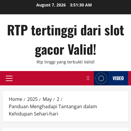
Skip
August 7, 2026
3:51:31 AM
to
content
RTP tertinggi dari slot
gacor Valid!
Rtp tinggi yang terbukti Valid!
VIDEO
Primary
Menu
Home
2025
May
2
Panduan Menghadapi Tantangan dalam
Kehidupan Sehari-hari