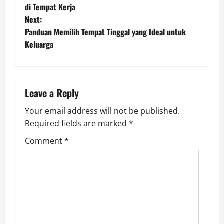
o
di Tempat Kerja
Next:
s
Panduan Memilih Tempat Tinggal yang Ideal untuk
t
Keluarga
n
a
Leave a Reply
v
Your email address will not be published.
Required fields are marked
*
i
Comment
*
g
a
t
i