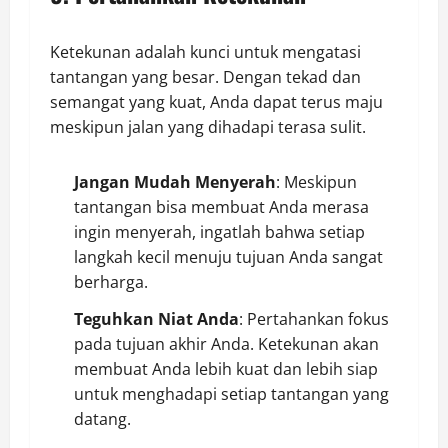
Ketekunan adalah kunci untuk mengatasi
tantangan yang besar. Dengan tekad dan
semangat yang kuat, Anda dapat terus maju
meskipun jalan yang dihadapi terasa sulit.
Jangan Mudah Menyerah
: Meskipun
tantangan bisa membuat Anda merasa
ingin menyerah, ingatlah bahwa setiap
langkah kecil menuju tujuan Anda sangat
berharga.
Teguhkan Niat Anda
: Pertahankan fokus
pada tujuan akhir Anda. Ketekunan akan
membuat Anda lebih kuat dan lebih siap
untuk menghadapi setiap tantangan yang
datang.