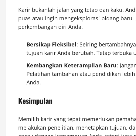
Karir bukanlah jalan yang tetap dan kaku. An
puas atau ingin mengeksplorasi bidang baru.
perkembangan diri Anda.
Bersikap Fleksibel
: Seiring bertambahn
tujuan karir Anda berubah. Tetap terbuka
Kembangkan Keterampilan Baru
: Janga
Pelatihan tambahan atau pendidikan lebi
Anda.
Kesimpulan
Memilih karir yang tepat memerlukan pemaha
melakukan penelitian, menetapkan tujuan, da