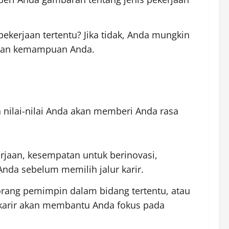
pekerjaan tertentu? Jika tidak, Anda mungkin
tkan kemampuan Anda.
n nilai-nilai Anda akan memberi Anda rasa
erjaan, kesempatan untuk berinovasi,
nda sebelum memilih jalur karir.
eorang pemimpin dalam bidang tertentu, atau
 karir akan membantu Anda fokus pada