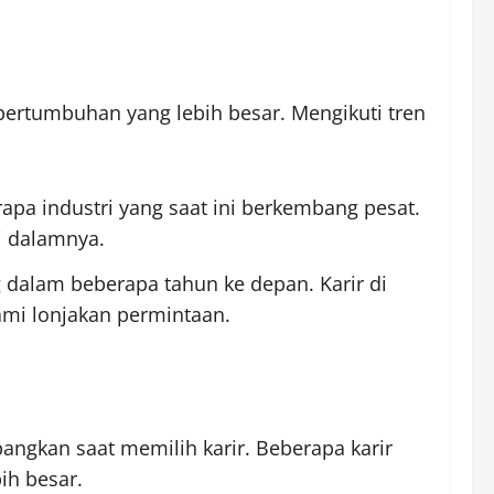
ertumbuhan yang lebih besar. Mengikuti tren
rapa industri yang saat ini berkembang pesat.
di dalamnya.
g dalam beberapa tahun ke depan. Karir di
ami lonjakan permintaan.
angkan saat memilih karir. Beberapa karir
ih besar.