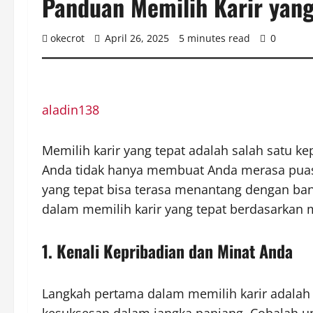
Panduan Memilih Karir yang
okecrot
April 26, 2025
5 minutes read
0
aladin138
Memilih karir yang tepat adalah salah satu k
Anda tidak hanya membuat Anda merasa puas
yang tepat bisa terasa menantang dengan ban
dalam memilih karir yang tepat berdasarkan 
1. Kenali Kepribadian dan Minat Anda
Langkah pertama dalam memilih karir adalah