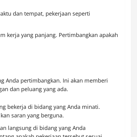
waktu dan tempat, pekerjaan seperti
am kerja yang panjang. Pertimbangkan apakah
ang Anda pertimbangkan. Ini akan memberi
ngan dan peluang yang ada.
ng bekerja di bidang yang Anda minati.
ikan saran yang berguna.
an langsung di bidang yang Anda
tang apakah pekerjaan tersebut sesuai